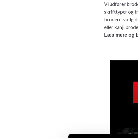
Vi udfører brode
skrifttyper og t
brodere, vælg de
eller kanji brod
Læs mere og b