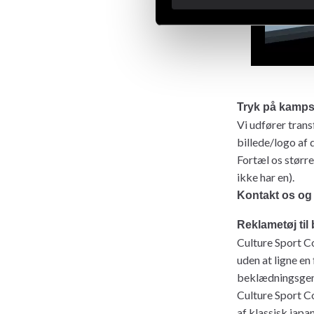
Tryk på kampsp
Vi udfører trans
billede/logo af 
Fortæl os større
ikke har en).
Kontakt os og 
Reklametøj til
Culture Sport Co
uden at ligne e
beklædningsgensta
Culture Sport Co
af klassisk japa