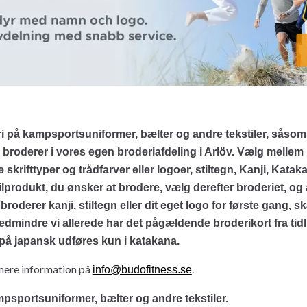
i på kampsportsuniformer, bælter og andre tekstiler, såsom
i broderer i vores egen broderiafdeling i Arlöv. Vælg melle
 skrifttyper og trådfarver eller logoer, stiltegn, Kanji, Kata
lprodukt, du ønsker at brodere, vælg derefter broderiet, og a
broderer kanji, stiltegn eller dit eget logo for første gang, sk
edmindre vi allerede har det pågældende broderikort fra tidl
på japansk udføres kun i katakana.
mere information på
.
info@budofitness.se
psportsuniformer, bælter og andre tekstiler.