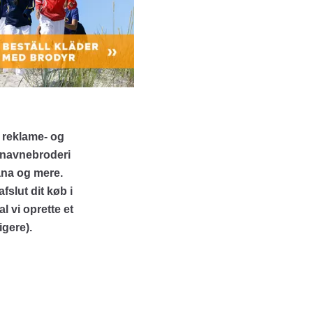
 reklame- og
m navnebroderi
kana og mere.
fslut dit køb i
al vi oprette et
igere).