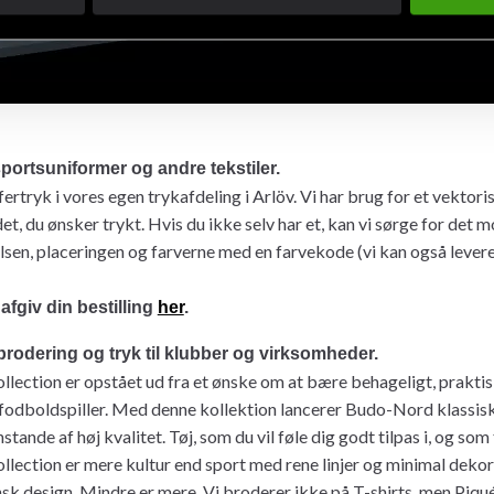
ortsuniformer og andre tekstiler.
fertryk i vores egen trykafdeling i Arlöv. Vi har brug for et vektori
det, du ønsker trykt. Hvis du ikke selv har et, kan vi sørge for det m
lsen, placeringen og farverne med en farvekode (vi kan også levere
afgiv din bestilling
her
.
 brodering og tryk til klubber og virksomheder.
llection er opstået ud fra et ønske om at bære behageligt, praktisk
n fodboldspiller. Med denne kollektion lancerer Budo-Nord klassis
nde af høj kvalitet. Tøj, som du vil føle dig godt tilpas i, og som f
llection er mere kultur end sport med rene linjer og minimal dekora
nsk design. Mindre er mere. Vi broderer ikke på T-shirts, men Piqu