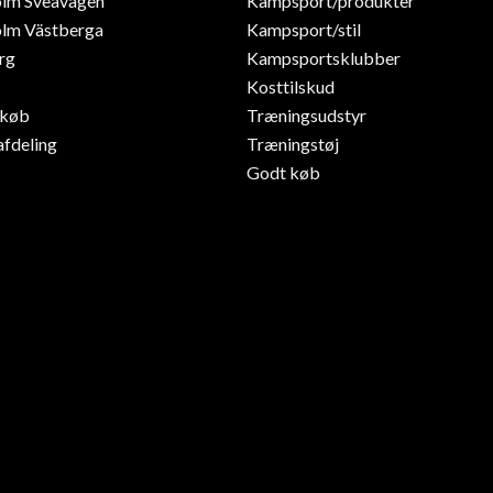
olm Sveavägen
Kampsport/produkter
lm Västberga
Kampsport/stil
rg
Kampsportsklubber
Kosttilskud
dkøb
Træningsudstyr
afdeling
Træningstøj
Godt køb