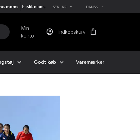
Inc. moms
Ekskl. moms
SEK - KR
DANSK
EXPAND_MORE
EXPAND_MORE
Min
account_circle
shopping_bag
Indkøbskurv
konto
expand_more
expand_more
ngstøj
Godt køb
Varemærker