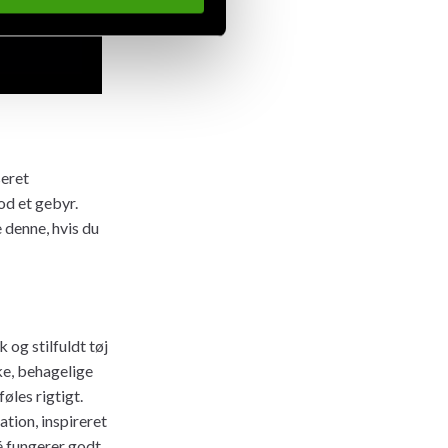
seret
od et gebyr.
 denne, hvis du
 og stilfuldt tøj
ke, behagelige
øles rigtigt.
tion, inspireret
é fungerer godt