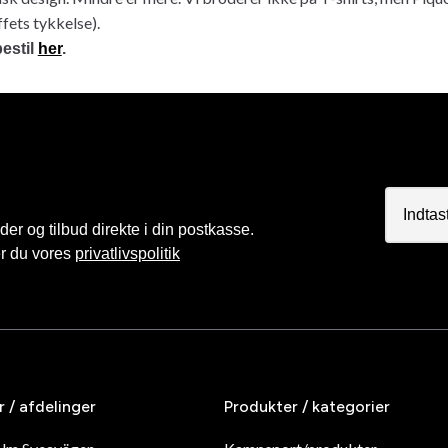
ffets tykkelse).
estil
her
.
r og tilbud direkte i din postkasse.
er du vores
privatlivspolitik
r / afdelinger
Produkter / kategorier