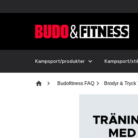
expand_more
Kampsport/produkter
Kampsport/sti
chevron_right
chevron_right
home
Budofitness FAQ
Brodyr & Tryc