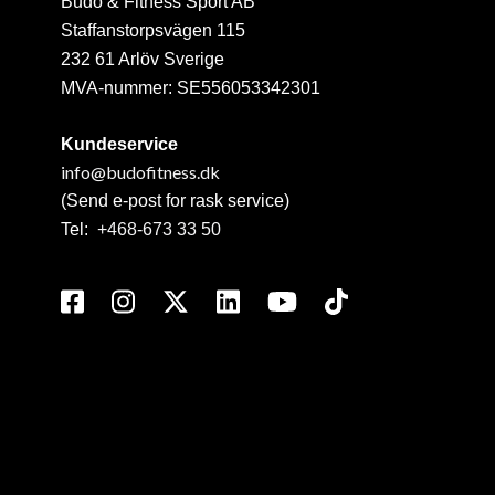
Budo & Fitness Sport AB
Staffanstorpsvägen 115
232 61 Arlöv Sverige
MVA-nummer: SE556053342301
Kundeservice
info@budofitness.dk
(Send e-post for rask service)
Tel:
+468-673 33 50