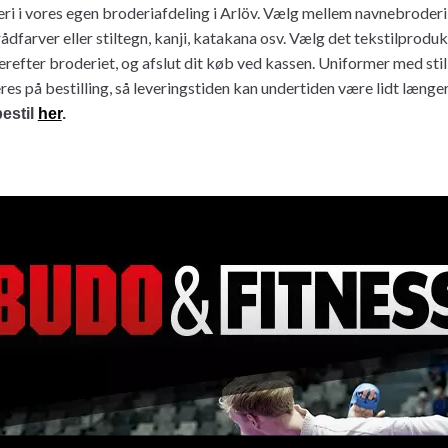
ri i vores egen broderiafdeling i Arlöv. Vælg mellem navnebroderi
rådfarver eller stiltegn, kanji, katakana osv. Vælg det tekstilproduk
refter broderiet, og afslut dit køb ved kassen. Uniformer med stil
eres på bestilling, så leveringstiden kan undertiden være lidt længer
estil
her
.