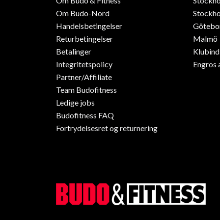
Om Budo & Fitness
Stockh
Om Budo-Nord
Stockho
Handelsbetingelser
Götebo
Returbetingelser
Malmö
Betalinger
Klubin
Integritetspolicy
Engros 
Partner/Affiliate
Team Budofitness
Ledige jobs
Budofitness FAQ
Fortrydelsesret og returnering