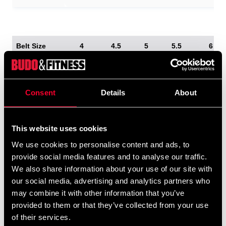
Belt Size
4
4.5
5
5.5
6
Belt Length
280 cm
290 cm
300
310 cm
320 cm
cm
Consent
Details
About
Your waist
~95
~100
~105
~110
~120
cm~
cm~
cm~
cm~
cm~
This website uses cookies
We use cookies to personalise content and ads, to
provide social media features and to analyse our traffic.
Sådan bindes bæltet:
We also share information about your use of our site with
our social media, advertising and analytics partners who
may combine it with other information that you’ve
provided to them or that they’ve collected from your use
of their services.