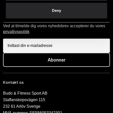
Tilmeld dig vores nyhedsbrev
Deny
Udfyld din e-mailadresse, så modtager du nyheder og tilbud
direkte i din postkasse.
Ved at tilmelde dig vores nyhedsbrev accepterer du vores
privatlivspolitik
Abonner
Kontakt os
Budo & Fitness Sport AB
Staffanstorpsvägen 115
232 61 Arlöv Sverige
MVA-nummer: SE556053342301