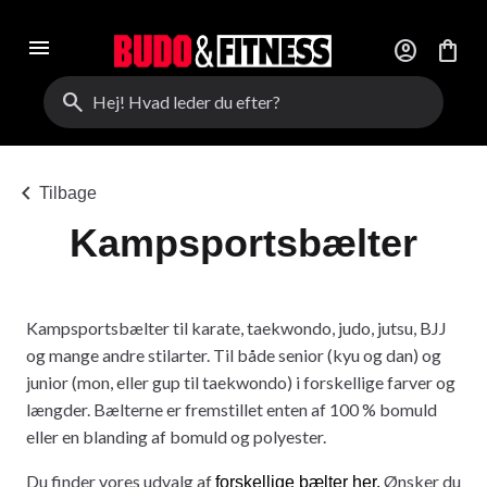
menu
account_circle
shopping_bag
search
chevron_left
Tilbage
Kampsportsbælter
Kampsportsbælter til karate, taekwondo, judo, jutsu, BJJ
og mange andre stilarter. Til både senior (kyu og dan) og
junior (mon, eller gup til taekwondo) i forskellige farver og
længder. Bælterne er fremstillet enten af 100 % bomuld
eller en blanding af bomuld og polyester.
Du finder vores udvalg af
Ønsker du
forskellige bælter her.