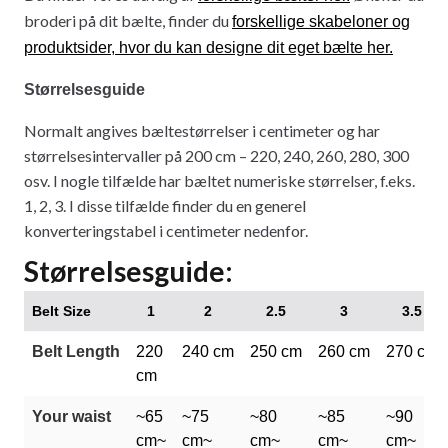
broderi på dit bælte, finder du
forskellige skabeloner og
produktsider, hvor du kan designe dit eget bælte her.
Størrelsesguide
Normalt angives bæltestørrelser i centimeter og har
størrelsesintervaller på 200 cm – 220, 240, 260, 280, 300
osv. I nogle tilfælde har bæltet numeriske størrelser, f.eks.
1, 2, 3. I disse tilfælde finder du en generel
konverteringstabel i centimeter nedenfor.
Størrelsesguide:
Belt Size
1
2
2.5
3
3.5
Belt Length
220
240 cm
250 cm
260 cm
270 cm
cm
Your waist
~65
~75
~80
~85
~90
cm~
cm~
cm~
cm~
cm~