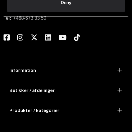
info@budofitness.dk
Deny
(Send e-post for rask service)
Tel:
+468-673 33 50
Information
Butikker / afdelinger
Produkter / kategorier