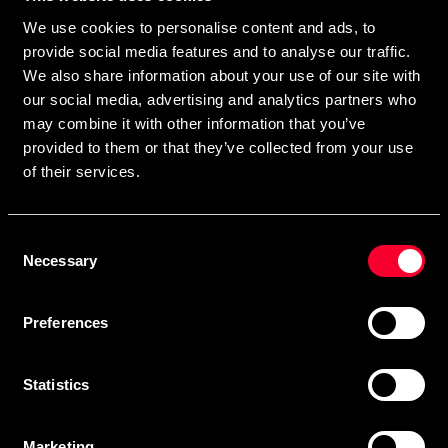
direkte i din postkasse.
We use cookies to personalise content and ads, to
Ved at tilmelde dig vores nyhedsbrev accepterer du vores
provide social media features and to analyse our traffic.
privatlivspolitik
We also share information about your use of our site with
our social media, advertising and analytics partners who
may combine it with other information that you’ve
provided to them or that they’ve collected from your use
Abonner
of their services.
Consent
Kontakt os
Necessary
Selection
Budo & Fitness Sport AB
Preferences
Staffanstorpsvägen 115
232 61 Arlöv Sverige
MVA-nummer: SE556053342301
Statistics
Kundeservice
Marketing