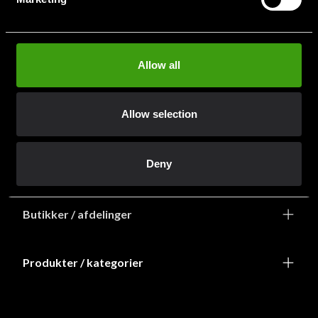
info@budofitness.dk
(Send e-post for rask service)
Tel:
+468-673 33 50
Allow all
Allow selection
Deny
Information
Butikker / afdelinger
Produkter / kategorier