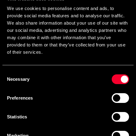
direkte i din postkasse.
We use cookies to personalise content and ads, to
Ved at tilmelde dig vores nyhedsbrev accepterer du vores
provide social media features and to analyse our traffic.
privatlivspolitik
We also share information about your use of our site with
our social media, advertising and analytics partners who
may combine it with other information that you’ve
provided to them or that they’ve collected from your use
Abonner
of their services.
Consent
Kontakt os
Necessary
Selection
Budo & Fitness Sport AB
Preferences
Staffanstorpsvägen 115
232 61 Arlöv Sverige
MVA-nummer: SE556053342301
Statistics
Kundeservice
Marketing