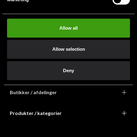
info@budofitness.dk
(Send e-post for rask service)
Tel:
+468-673 33 50
Allow all
Allow selection
Deny
Information
Butikker / afdelinger
Produkter / kategorier