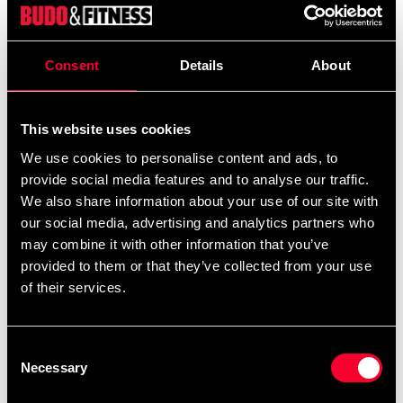
Adidas boxarlinda i tät stabil väv med tumögla och
kardborreknäppning.
Elastisk boxarlinda i polycotton.
Consent
Details
About
Med tumögla.
This website uses cookies
IBA-godkända.
We use cookies to personalise content and ads, to
Längd: 455 cm.
provide social media features and to analyse our traffic.
We also share information about your use of our site with
Bredd: 5,7 cm.
our social media, advertising and analytics partners who
may combine it with other information that you’ve
Säljes i par.
provided to them or that they’ve collected from your use
Linda händerna innan du ger dig på säcken.
of their services.
Bandaget Boxing Crepe är mjukt och stretchigt och
formar sig efter händerna.
Consent
Necessary
Selection
Kardborreband ger en säker passform.