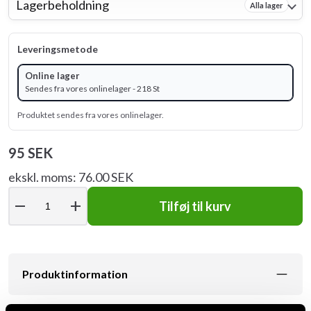
Lagerbeholdning
Alla lager
Leveringsmetode
Online lager
Sendes fra vores onlinelager - 218 St
Produktet sendes fra vores onlinelager.
95 SEK
ekskl. moms: 76.00 SEK
remove
add
Tilføj til kurv
Produktinformation