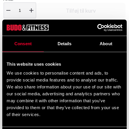
remove
add
Tilføj til kurv
Produktinformation
Consent
Details
About
Adidas Box Hog Classic er en støttende boksesko til
dig, der ønsker lethed, stabilitet og hurtig respons under
This website uses cookies
både træning og konkurrence. Det tidløse design
We use cookies to personalise content and ads, to
kombineres med moderne materialer, som giver en
provide social media features and to analyse our traffic.
slidstærk sko med en behagelig følelse.
We also share information about your use of our site with
our social media, advertising and analytics partners who
Overdelen i ventilerende mesh og syntetisk ruskind
may combine it with other information that you’ve
hjælper med at holde foden tør og stabil, mens den
provided to them or that they’ve collected from your use
formstøbte mellemsål i EVA giver blød stødabsorbering
of their services.
i hvert skridt. Gummiydersålen har greb i flere retninger,
der støtter hurtige retningsskift og aktivt fodarbejde.