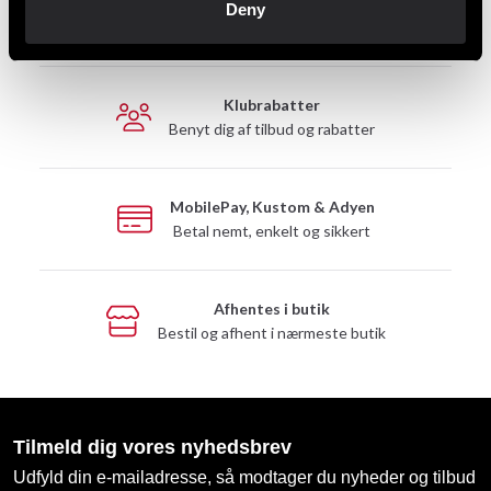
Hurtig levering
Deny
Hurtig levering til en agent nær dig
Klubrabatter
Benyt dig af tilbud og rabatter
MobilePay, Kustom & Adyen
Betal nemt, enkelt og sikkert
Afhentes i butik
Bestil og afhent i nærmeste butik
Tilmeld dig vores nyhedsbrev
Udfyld din e-mailadresse, så modtager du nyheder og tilbud