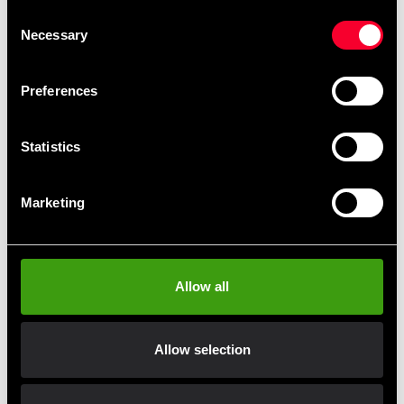
Consent
Detaljer:
Necessary
Selection
Normal pasform
Snørelukning
Preferences
Overdel i tekstil og syntetisk materiale
Indlægssål i tekstil
Statistics
Syntetisk ydersål og gummiydersål med greb i
flere retninger
Foldbar krave
Marketing
Formstøbt mellemsål i EVA
Meshdetaljer
Produktfarve: Core Black / Cloud White / Core
Black
Allow all
Produktkode: JQ8538
Allow selection