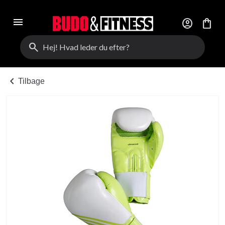
menu
account_circle
shopping_bag
search
chevron_left
Tilbage