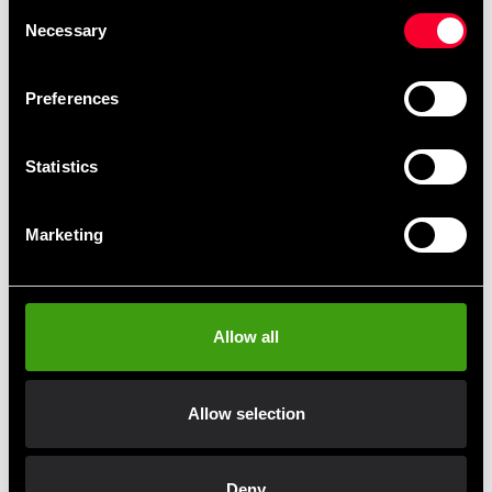
Consent
Necessary
Selection
Preferences
Statistics
Marketing
adidas boksehandske fitness
adidas boksehandske fitness
Hvid/orange
Hvid/orange
299 SEK
299 SEK
498 SEK
498 SEK
Allow all
Allow selection
Hurtig levering
Deny