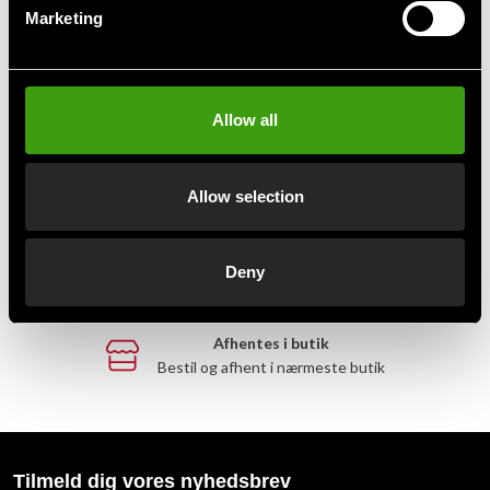
Marketing
Hurtig levering
Hurtig levering til en agent nær dig
Allow all
Klubrabatter
Benyt dig af tilbud og rabatter
Allow selection
MobilePay, Kustom & Adyen
Betal nemt, enkelt og sikkert
Deny
Afhentes i butik
Bestil og afhent i nærmeste butik
Tilmeld dig vores nyhedsbrev