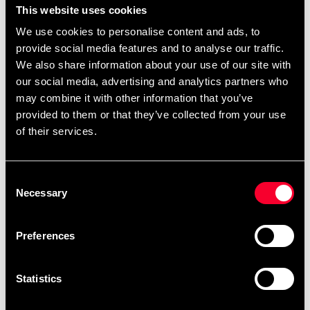
remove
add
Tilføj til kurv
This website uses cookies
We use cookies to personalise content and ads, to
provide social media features and to analyse our traffic.
We also share information about your use of our site with
Produktinformation
our social media, advertising and analytics partners who
may combine it with other information that you’ve
provided to them or that they’ve collected from your use
Meget prisvenlig træningshandske i syntetisk læder.
of their services.
Kraftig polstring, der er forbøjet og gør det nemmere at
holde hånden lukket. Påsyet tommelfinger- og
tommelfingerbeskyttelse på handsken. Forlænget
Consent
handske med bred håndledsrem. Remmen er lavet af
Necessary
Selection
kraftigt elastisk materiale med velcrolukning. Giver
god håndledsstøtte og sidder stabilt.
Preferences
Detaljerede oplysninger
Statistics