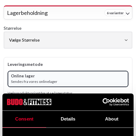
Lagerbeholdning
6 varianter
Størrelse
Leveringsmetode
Online lager
Sendes fra vores onlinelager
Vælg produktvariant for at se lagerstatus.
Fra
199 SEK
Consent
Details
About
ekskl. moms: 159.20 SEK
Antal