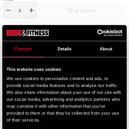
remove
add
Tilføj til kurv
Produktinformation
Consent
Details
About
Enkel og praktisk beskyttelse, der dækker ankel og
skinneben. Nem at tage på og af - bare trække på som
en sok Sidder godt og giver god beskyttelse ved let
This website uses cookies
kontakt. Beskyttelse af skum med høj densitet i et
We use cookies to personalise content and ads, to
stærkt og elastisk stof. Kan maskinvaskes ved maks.
provide social media features and to analyse our traffic.
40 grader.", ADITES02-000"
We also share information about your use of our site with
our social media, advertising and analytics partners who
may combine it with other information that you’ve
Detaljerede oplysninger
provided to them or that they’ve collected from your use
of their services.