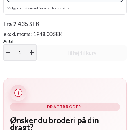
Vælg produktvariant for at se lagerstatus.
Fra
2 435 SEK
ekskl. moms: 1 948.00 SEK
Antal
remove
add
Tilføj til kurv
DRAGTBRODERI
Ønsker du broderi på din
dragt?