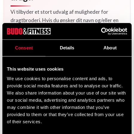
Vi tilbyder et stort udvalg af muligheder for
dragtbroderi. Hvis du ønsker dit navn og/eller en
kalligrafi/logo broderet, læg de dragter, du ønsker,
i kurven og vælg derefter broderimuligheder på de
tilsvarende produkter
Flere
på denne produktside.
Consent
Details
About
logoer og kalligrafier
samt færdige
finder du her
dragtmallar
.
her
This website uses cookies
We use cookies to personalise content and ads, to
provide social media features and to analyse our traffic.
Produktinformation
We also share information about your use of our site with
our social media, advertising and analytics partners who
may combine it with other information that you’ve
Hvorfor vælge Champion 3?
provided to them or that they’ve collected from your use
✔️ Officielt godkendt af International Judo Federation
of their services.
(IJF) – konkurrenceklar på højeste niveau