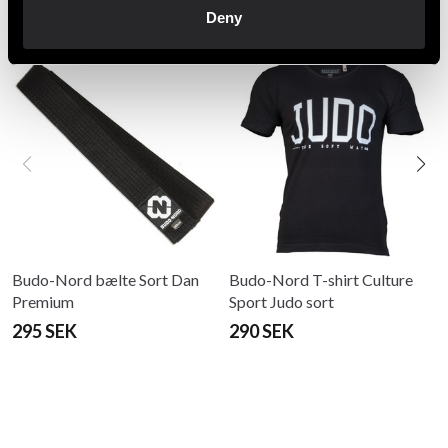
Anbefalede produkter
Deny
Budo-Nord bælte Sort Dan
Budo-Nord T-shirt Culture
Premium
Sport Judo sort
295 SEK
290 SEK