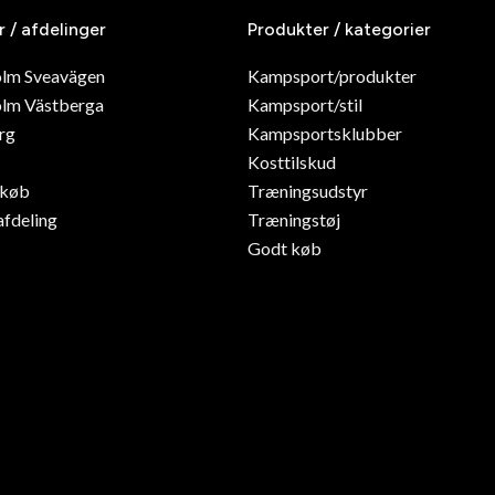
r / afdelinger
Produkter / kategorier
olm Sveavägen
Kampsport/produkter
lm Västberga
Kampsport/stil
rg
Kampsportsklubber
Kosttilskud
dkøb
Træningsudstyr
afdeling
Træningstøj
Godt køb