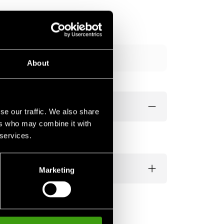
Tilføj til kurv
About
se our traffic. We also share
ers who may combine it with
A skum og gel.
 services.
Marketing