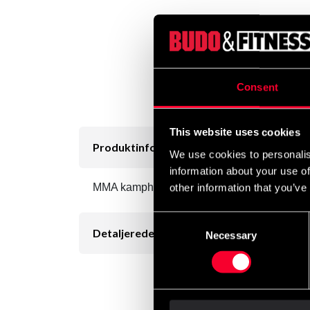
Consent
This website uses cookies
Produktinformation
We use cookies to personalis
information about your use of
MMA kamphandske / grappling handske lavet 
other information that you’ve
Consent
Detaljerede oplysninger
Necessary
Selection