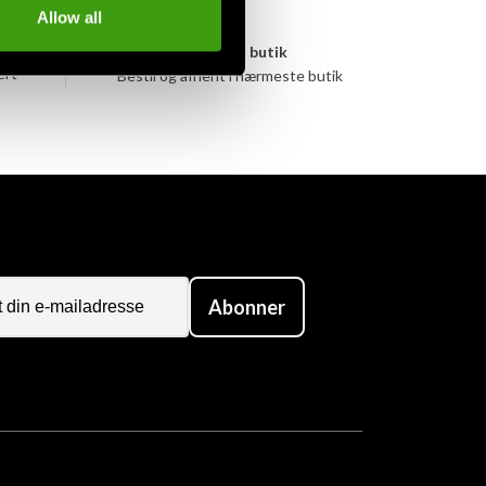
Allow all
yen
Afhentes i butik
ert
Bestil og afhent i nærmeste butik
Abonner