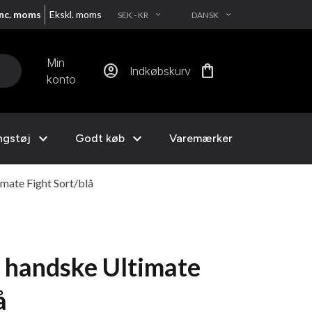
Inc. moms
Ekskl. moms
SEK - KR
DANSK
EXPAND_MORE
EXPAND_MORE
Min
account_circle
shopping_bag
Indkøbskurv
konto
expand_more
expand_more
ngstøj
Godt køb
Varemærker
ate Fight Sort/blå
handske Ultimate
å