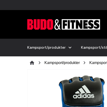
expand_more
Kampsport/produkter
Kampsport/sti
chevron_right
chevron_right
home
Kampsport/produkter
Kampspor