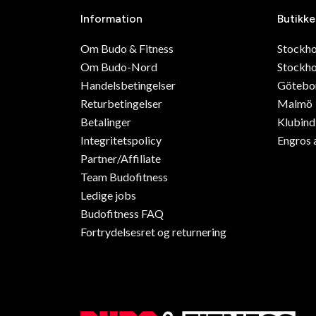
Information
Butikke
Om Budo & Fitness
Stockh
Om Budo-Nord
Stockho
Handelsbetingelser
Götebo
Returbetingelser
Malmö
Betalinger
Klubin
Integritetspolicy
Engros 
Partner/Affiliate
Team Budofitness
Ledige jobs
Budofitness FAQ
Fortrydelsesret og returnering