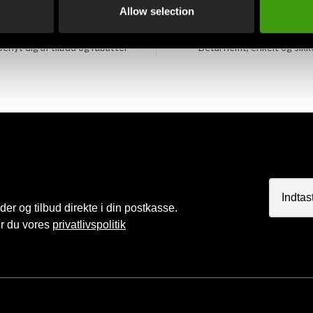
Allow selection
Klubrabatter
MobilePay, Kustom & Ad
Benyt dig af tilbud og rabatter
Betal nemt, enkelt og sikk
r og tilbud direkte i din postkasse.
er du vores
privatlivspolitik