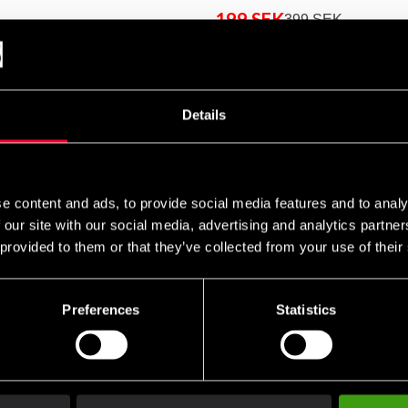
199 SEK
399 SEK
ekskl. moms: 159.20 SEK
Antal
remove
add
Details
e content and ads, to provide social media features and to analy
 our site with our social media, advertising and analytics partn
af læder og syntetisk læder. Polstringen består af letvægts EV
 provided to them or that they’ve collected from your use of their
Preferences
Statistics