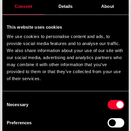
299 SEK
699 SEK
Consent
Details
About
ekskl. moms: 239.20 SEK
Antal
remove
add
This website uses cookies
Tilføj til kurv
We use cookies to personalise content and ads, to
provide social media features and to analyse our traffic.
We also share information about your use of our site with
Produktinformation
our social media, advertising and analytics partners who
may combine it with other information that you’ve
provided to them or that they’ve collected from your use
MMA handsker med polstring over knoerne.
of their services.
Fremstillet i et letvægts EVA skum
kompressionsmateriale, der øger hastigheden uden at
gå på kompromis med sikkerheden.• Climacool
Consent
Technology holder hænderne kølige og tørre•
Necessary
Selection
Letvægts stødabsorberende skum beskytter hænder
uden at begrænse bevægelsen• Justerbart, men
Preferences
alligevel fast velcrolåsesystem• Perfekt til hård
træning Designet til at optimere komfort og præstation