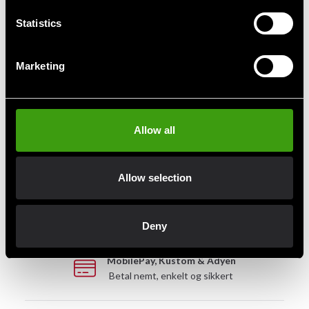
under træning. Lavet med en manipuleret
Statistics
Detaljerede oplysninger
Marketing
Allow all
Hurtig levering
Hurtig levering til en agent nær dig
Allow selection
Klubrabatter
Benyt dig af tilbud og rabatter
Deny
MobilePay, Kustom & Adyen
Betal nemt, enkelt og sikkert