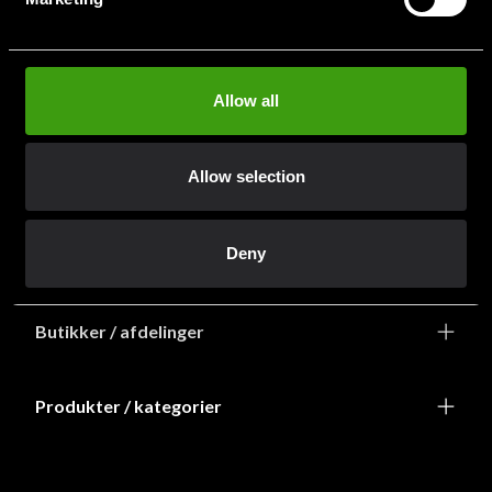
info@budofitness.dk
(Send e-post for rask service)
Tel:
+468-673 33 50
Allow all
Allow selection
Deny
Information
Butikker / afdelinger
Produkter / kategorier