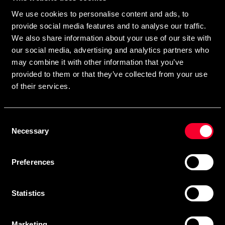
direkte i din postkasse.
We use cookies to personalise content and ads, to
Ved at tilmelde dig vores nyhedsbrev accepterer du vores
provide social media features and to analyse our traffic.
privatlivspolitik
We also share information about your use of our site with
our social media, advertising and analytics partners who
may combine it with other information that you’ve
provided to them or that they’ve collected from your use
Abonner
of their services.
Consent
Kontakt os
Necessary
Selection
Budo & Fitness Sport AB
Preferences
Staffanstorpsvägen 115
232 61 Arlöv Sverige
MVA-nummer: SE556053342301
Statistics
Kundeservice
Marketing