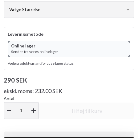
Leveringsmetode
Online lager
Sendes fra vores onlinelager
Vælg produktvariant for at se lagerstatus.
290 SEK
ekskl. moms: 232.00 SEK
Antal
remove
add
Tilføj til kurv