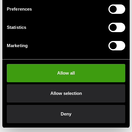
Preferences
Statistics
Budo-Nord Hættetrøje
Budo-Nord Taekwondo
Culture Sport Taekwondo
handsker
Marketing
655 SEK
99 SEK
325 SEK
Allow all
Hurtig levering
Allow selection
Hurtig levering til en agent nær dig
Deny
Klubrabatter
Benyt dig af tilbud og rabatter