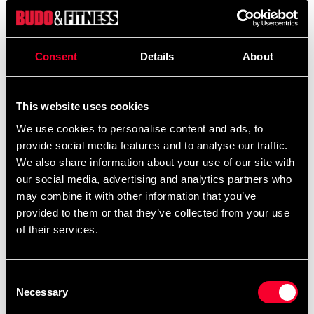
Produktinformation
Visa vad du gillar! Med adidas nya “Community Tee’s”
Consent
Details
About
gör du det med stil! Kraftig bomullströja med snygg och
stabil krage.
This website uses cookies
We use cookies to personalise content and ads, to
Detaljerede oplysninger
provide social media features and to analyse our traffic.
We also share information about your use of our site with
our social media, advertising and analytics partners who
may combine it with other information that you’ve
Anbefalede produkter
provided to them or that they’ve collected from your use
of their services.
Consent
Necessary
Selection