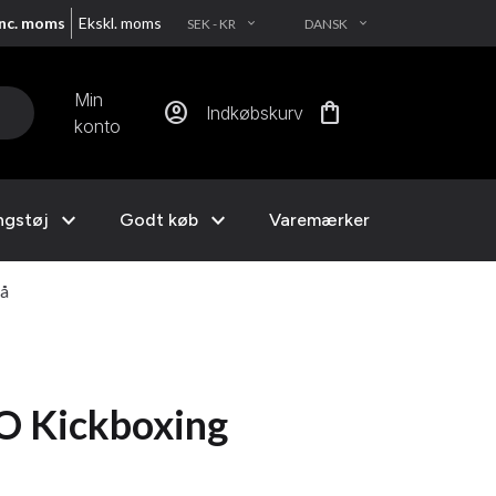
Inc. moms
Ekskl. moms
SEK - KR
DANSK
EXPAND_MORE
EXPAND_MORE
Min
account_circle
shopping_bag
Indkøbskurv
konto
expand_more
expand_more
ngstøj
Godt køb
Varemærker
lå
 Kickboxing