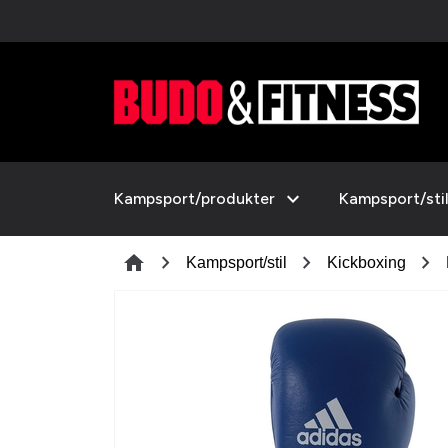
expand_more
Kampsport/produkter
Kampsport/sti
chevron_right
chevron_right
chevron_right
home
Kampsport/stil
Kickboxing