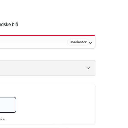
dske blå
3 varianter
tus.