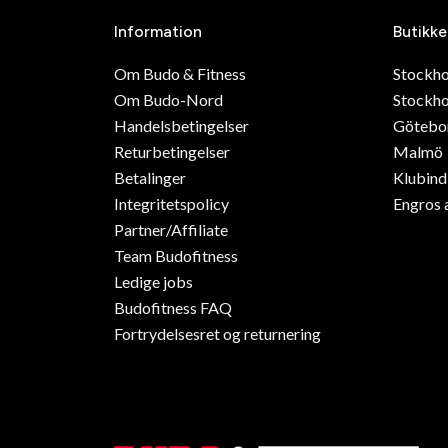
Information
Butikke
Om Budo & Fitness
Stockh
Om Budo-Nord
Stockho
Handelsbetingelser
Götebo
Returbetingelser
Malmö
Betalinger
Klubin
Integritetspolicy
Engros 
Partner/Affiliate
Team Budofitness
Ledige jobs
Budofitness FAQ
Fortrydelsesret og returnering