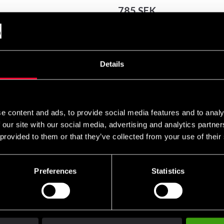
785 SEK
ekskl. moms: 628.00 SEK
Antal
remove
add
Details
e content and ads, to provide social media features and to analy
 our site with our social media, advertising and analytics partn
 provided to them or that they’ve collected from your use of their
Preferences
Statistics