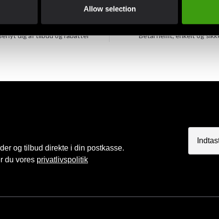
Allow selection
Klubrabatter
MobilePay, Kustom & Ad
Benyt dig af tilbud og rabatter
Betal nemt, enkelt og sikk
r og tilbud direkte i din postkasse.
er du vores
privatlivspolitik