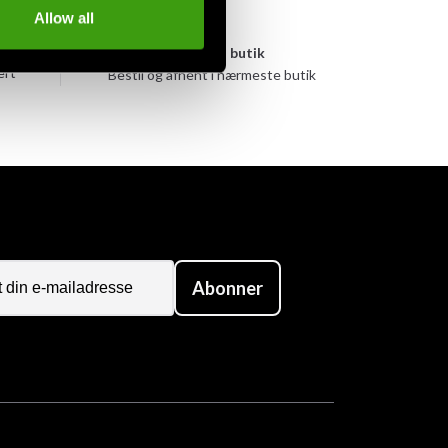
Allow all
yen
Afhentes i butik
ert
Bestil og afhent i nærmeste butik
Abonner