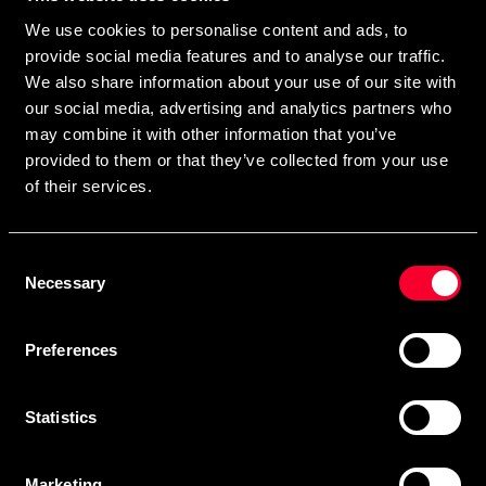
direkte i din postkasse.
We use cookies to personalise content and ads, to
Ved at tilmelde dig vores nyhedsbrev accepterer du vores
provide social media features and to analyse our traffic.
privatlivspolitik
We also share information about your use of our site with
our social media, advertising and analytics partners who
may combine it with other information that you’ve
provided to them or that they’ve collected from your use
Abonner
of their services.
Consent
Kontakt os
Necessary
Selection
Budo & Fitness Sport AB
Preferences
Staffanstorpsvägen 115
232 61 Arlöv Sverige
MVA-nummer: SE556053342301
Statistics
Kundeservice
Marketing