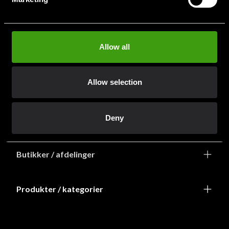
info@budofitness.dk
(Send e-post for rask service)
Tel:
+468-673 33 50
Allow all
Allow selection
Deny
Information
Butikker / afdelinger
Produkter / kategorier