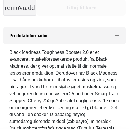
remove
add
Tilføj til kurv
Produktinformation
Black Madness Toughness Booster 2.0 er et
avanceret muskelforstærkende produkt fra Black
Madness, der giver optimal støtte til din normale
testosteronproduktion. Derudover har Black Madness
tilsat både bukkehorn, tribulus terrestris og zink, som
bidrager til sund hormonstøtte øget muskelmasse og
velfungerende immunsystem 25 portioner Smag: Face
Slapped Cherry 250gr Anbefalet daglig dosis: 1 scoop
om morgenen eller før træning (ca. 10 g) blandet i 3-4
dl vand i en shaker. D-asparaginsyre),
surhedsregulerende middel (æblesyre), mineralsk
(calciumglycerofosfat), tiggernød (Tribulus Terrestris,