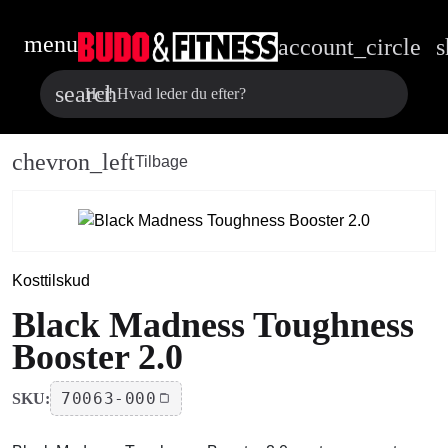
menu
account_circle
s
search
chevron_left
Tilbage
Kosttilskud
Black Madness Toughness
Booster 2.0
70063-000
SKU: