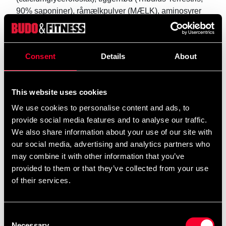
90% saponiner), råmælkpulver (MÆLK), aminosyrer
(L-theanin), bukkehornsekstrakt, mineraler (zink)
gluconat), vitaminer (nikotinsyre),
vindruekerne/skindekstrakt (Vitis vinifera), sødestoffer
Consent
Details
About
(aspartam, acesulfam -K), smagsstoffer, farve (E131).
Indeholder mælkeprodukter Produktet indeholder
vitamin B3 i form af nikotinsyre (niacin), som kan give
This website uses cookies
hudrødme. Dette er helt ufarligt og forsvinder normalt
inden for en time.*Råmælk er lavet af den første mælk,
We use cookies to personalise content and ads, to
som en ko producerer, når den kælver. Kosttilskud
provide social media features and to analyse our traffic.
erstatter ikke en varieret kost og er ikke beregnet til
We also share information about your use of our site with
medicinsk brug. Den anbefalede dosis bør ikke
our social media, advertising and analytics partners who
overskrides. Produceret på en fabrik, der håndterer
may combine it with other information that you’ve
mælk, æg og soja. Opbevares tørt og utilgængeligt for
provided to them or that they’ve collected from your use
børn. Bedst før: Se stempel.ADVARSEL! Anbefales
of their services.
ikke til konkurrenceatleter. Indeholder stoffer, der kan
give positiv respons i dopingkontrollen.
Consent
Necessary