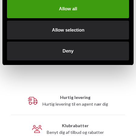
Allow all
Allow selection
Budo-Nord Nishoku Dame
Budo-Nord Nishoku Dame
Overalls Rød/sort
Overalls Blå/gul
Deny
845 SEK
845 SEK
Hurtig levering
Hurtig levering til en agent nær dig
Klubrabatter
Benyt dig af tilbud og rabatter