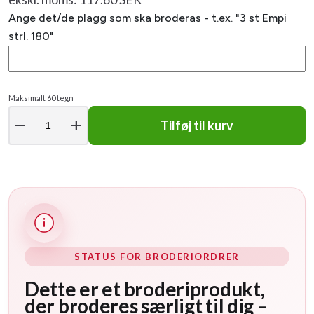
Ange det/de plagg som ska broderas - t.ex. "3 st Empi
strl. 180"
Maksimalt 60 tegn
remove
add
Tilføj til kurv
STATUS FOR BRODERIORDRER
Dette er et broderiprodukt,
der broderes særligt til dig –