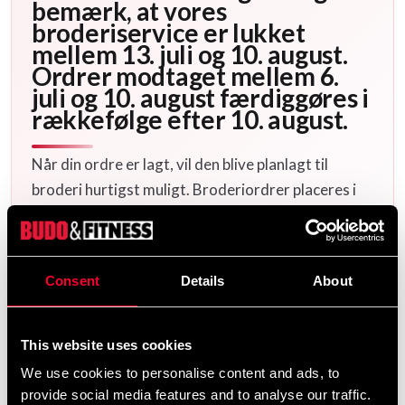
bemærk, at vores
broderiservice er lukket
mellem 13. juli og 10. august.
Ordrer modtaget mellem 6.
juli og 10. august færdiggøres i
rækkefølge efter 10. august.
Når din ordre er lagt, vil den blive planlagt til
broderi hurtigst muligt. Broderiordrer placeres i
kø og udføres i den rækkefølge, de er modtaget.
Du kan se den planlagte produktionsdato for din
ordre, så snart den er tilgængelig, når du er logget
Consent
Details
About
ind på din konto under Mine Ordrer. Bemærk, at
produkter der fremstilles specielt efter din
forespørgsel, ikke kan returneres.
This website uses cookies
Den nuværende ventetid for broderier er cirka:
We use cookies to personalise content and ads, to
1 uger.
provide social media features and to analyse our traffic.