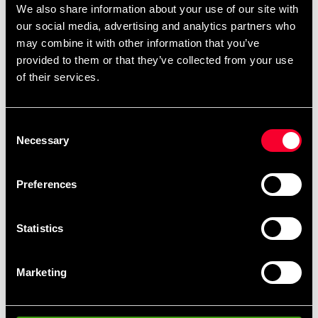
We also share information about your use of our site with
our social media, advertising and analytics partners who
may combine it with other information that you’ve
Produktinformation
provided to them or that they’ve collected from your use
of their services.
Klublogo for Motobu-Ha Shito-Ryu Vällingby. Broderet
på venstre bryst Dette er et produkt, der er broderet
Consent
specielt til dig og er derfor ikke omfattet af returretten.
Necessary
Selection
Leveringstiden for broderiprodukter er 1-4 uger.
Preferences
Anbefalede produkter
Statistics
Marketing