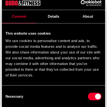
muskeltillväxt.
500gr.
Consent
Details
About
Rekommenderad dos: 1 skopa (ca 13 g) blandat med ca
3 dl vatten.
This website uses cookies
Ingredienser: L-Leucin, Glutamin, Glycin, Taurin, L-Valin,
We use cookies to personalise content and ads, to
L-Isoleucin, Lysin, Alanin, Surhetsreglerande medel
provide social media features and to analyse our traffic.
(Äppelsyra), Aromer, Färgämne (Riboflavin),
We also share information about your use of our site with
Sötningsmedel (Aspartam, Acesulfam-K).
our social media, advertising and analytics partners who
Produkten innehåller en källa till fenylalanin.
may combine it with other information that you’ve
provided to them or that they’ve collected from your use
Budo & Fitness Black Line Sportsnutrition är en serie
of their services.
noga utvalda kosttillskott. Rekommenderad dos bör ej
överskridas. Kosttillskott ersätter inte en varierad kost
Consent
och är inte avsett för medicinskt bruk. Om Du är under
Necessary
Selection
läkarbehandling och/eller medicinerar, skall Du alltid
konsultera behandlande vårdgivare om Ditt intag av