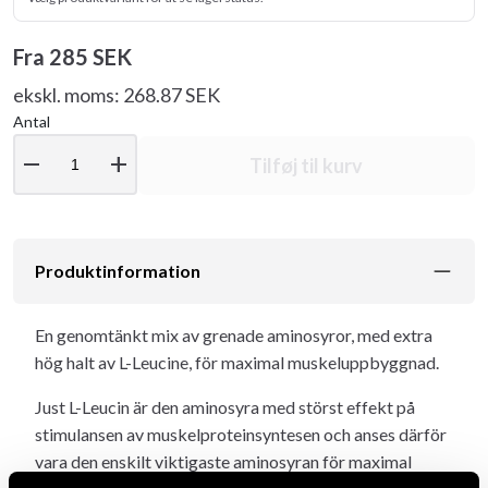
Fra
285 SEK
ekskl. moms: 268.87 SEK
Antal
remove
add
Tilføj til kurv
Produktinformation
En genomtänkt mix av grenade aminosyror, med extra
hög halt av L-Leucine, för maximal muskeluppbyggnad.
Just L-Leucin är den aminosyra med störst effekt på
stimulansen av muskelproteinsyntesen och anses därför
vara den enskilt viktigaste aminosyran för maximal