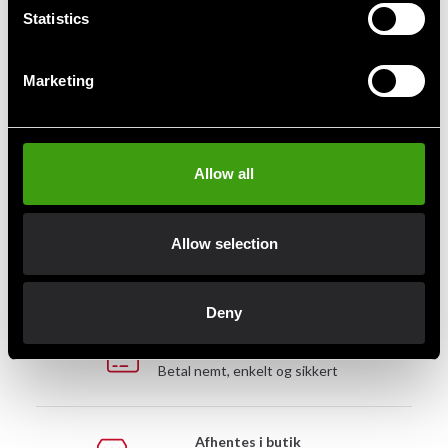
Statistics
199 SEK
445 SEK
395 SEK
Marketing
Hurtig levering
Allow all
Hurtig levering til en agent nær dig
Allow selection
Klubrabatter
Benyt dig af tilbud og rabatter
Deny
MobilePay, Kustom & Adyen
Betal nemt, enkelt og sikkert
Afhentes i butik