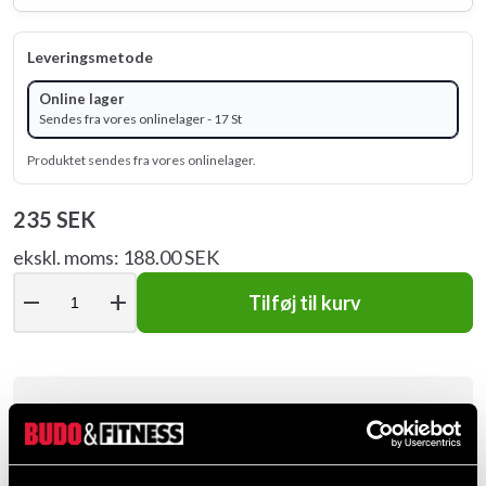
Leveringsmetode
Online lager
Sendes fra vores onlinelager - 17 St
Produktet sendes fra vores onlinelager.
235 SEK
ekskl. moms: 188.00 SEK
remove
add
Tilføj til kurv
Produktinformation
Vinklet rohåndtag med metalgreb type dragsterratt""