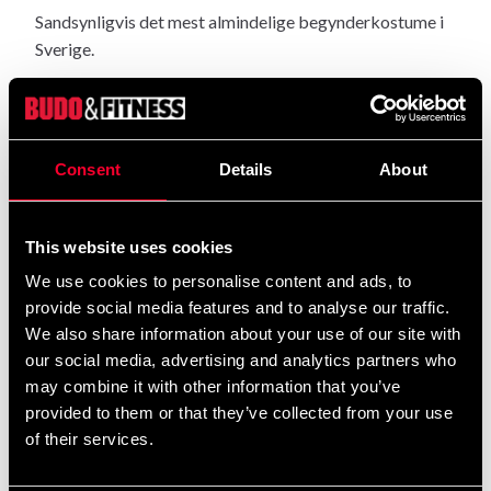
Sandsynligvis det mest almindelige begynderkostume i
Sverige.
Fremstillet i bomuldsstof med jakke i traditionelt
mønstret "judostof". God krave til grebstræning med
tilpasning i de mindre størrelser til de yngre. Bukser med
Consent
Details
About
elastik og snøre i taljen. Klip efter vores "standard gi"
(se skitse).
This website uses cookies
Budo-Nord Kodomo blev oprindeligt udviklet som en gi
We use cookies to personalise content and ads, to
for begyndere i judo. Den fungerer fantastisk som
provide social media features and to analyse our traffic.
judodragt til begyndere og yngre mennesker. Men den
We also share information about your use of our site with
bruges også som en jujutsu-dragt (jiujitsu-dragt) i
our social media, advertising and analytics partners who
jujutsu-stile med kampelementer og da primært til
may combine it with other information that you’ve
begyndere og yngre. Den er også populær som
provided to them or that they’ve collected from your use
aikidodragt og bruges i aikido af både begyndere og
of their services.
øvede. Til BJJ (brasiliansk ju-jutsu) kan vi anbefale
Budo-Nord Kodomo til børn op til 13 år. Dragten