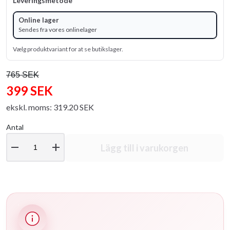
Leveringsmetode
Online lager
Sendes fra vores onlinelager
Vælg produktvariant for at se butikslager.
765 SEK
399 SEK
ekskl. moms: 319.20 SEK
Antal
remove
add
Lägg till i varukorgen