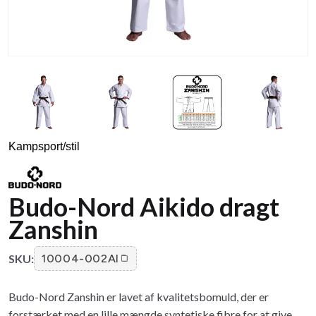
Kampsport/stil
Budo-Nord Aikido dragt
Zanshin
SKU:
10004-002AI
Budo-Nord Zanshin er lavet af kvalitetsbomuld, der er
forstærket med en lille mængde syntetiske fibre for at give