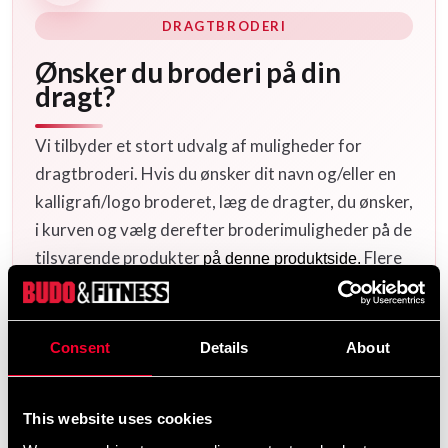
DRAGTBRODERI
Ønsker du broderi på din
dragt?
Vi tilbyder et stort udvalg af muligheder for
dragtbroderi. Hvis du ønsker dit navn og/eller en
kalligrafi/logo broderet, læg de dragter, du ønsker,
i kurven og vælg derefter broderimuligheder på de
tilsvarende produkter
Flere
på denne produktside.
logoer og kalligrafier
samt færdige
finder du her
dragtmallar
.
her
Consent
Details
About
Produktinformation
This website uses cookies