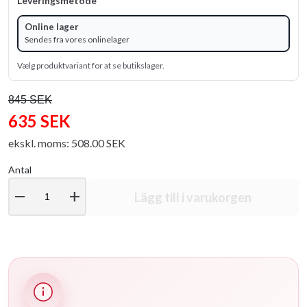
Leveringsmetode
Online lager
Sendes fra vores onlinelager
Vælg produktvariant for at se butikslager.
845 SEK
635 SEK
ekskl. moms: 508.00 SEK
Antal
remove
add
Lägg till i varukorgen