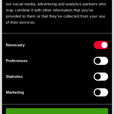
our social media, advertising and analytics partners who
Produktinformation
may combine it with other information that you’ve
provided to them or that they’ve collected from your use
Tofarvet BJJ bomuldsbælte gult med sort bånd ca: 45
of their services.
mm bredt Størrelse: længde i centimeter.
Consent
Detaljerede oplysninger
Necessary
Selection
Preferences
Anbefalede produkter
Statistics
Marketing