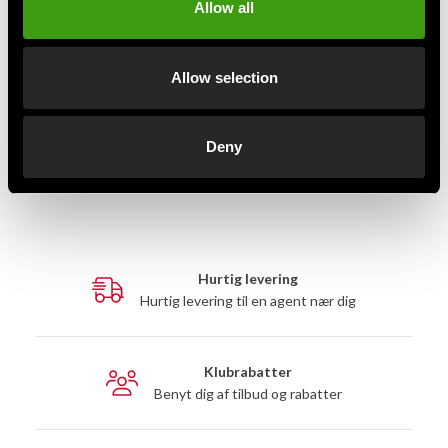
Allow all
Allow selection
Budo-Nord BJJ bælte grønt
Budo-Nord BJJ bælte grønt
med sort stribe 240
med hvid stribe 260
Fra 89 SEK
Fra 89 SEK
Deny
Hurtig levering
Hurtig levering til en agent nær dig
Klubrabatter
Benyt dig af tilbud og rabatter