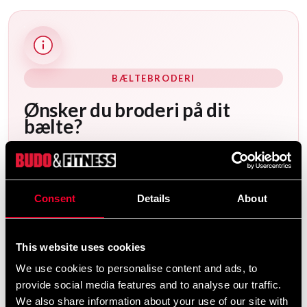
BÆLTEBRODERI
Ønsker du broderi på dit
bælte?
Vi tilbyder et stort udvalg af muligheder for
bæltebroderi. For at tilføje broderi til dit bælte går
du til følgende produktsider – vælg det bælte, du
Consent
Details
About
ønsker, og design det direkte på produktsiden.
,
,
.
Sorte bælter
enkelfarvede bælter
tofarvede bælter
This website uses cookies
Du finder også
.
færdige skabeloner her
We use cookies to personalise content and ads, to
provide social media features and to analyse our traffic.
We also share information about your use of our site with