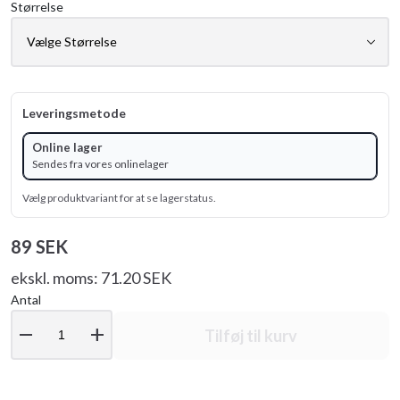
Størrelse
Leveringsmetode
Online lager
Sendes fra vores onlinelager
Vælg produktvariant for at se lagerstatus.
89 SEK
ekskl. moms: 71.20 SEK
Antal
remove
add
Tilføj til kurv