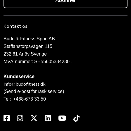
Abonner
Kontakt os
Budo & Fitness Sport AB
Staffanstorpsvägen 115
232 61 Arlöv Sverige
MVA-nummer: SE556053342301
Kundeservice
info@budofitness.dk
(Send e-post for rask service)
Tel:
+468-673 33 50