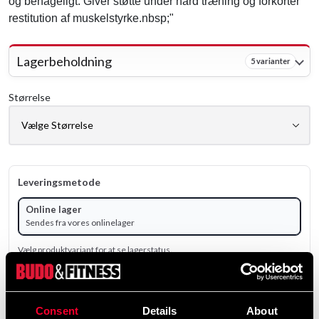
og behageligt. Giver støtte under hård træning og forkorter
restitution af muskelstyrke.nbsp;"
Lagerbeholdning
5 varianter
Størrelse
Leveringsmetode
Online lager
Sendes fra vores onlinelager
Vælg produktvariant for at se lagerstatus.
199 SEK
590 SEK
ekskl. moms: 159.20 SEK
Consent
Details
About