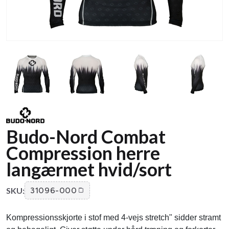
Budo-Nord Combat
Compression herre
langærmet hvid/sort
SKU:
31096-000
Kompressionsskjorte i stof med 4-vejs stretch" sidder stramt