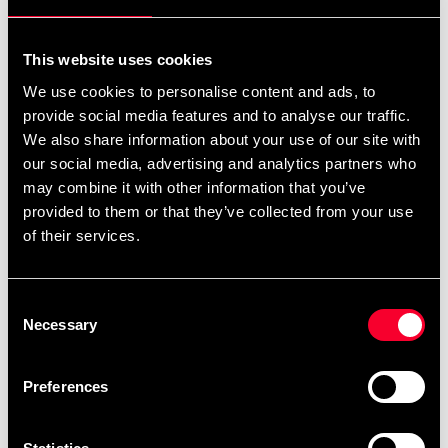
Antal
remove
add
Tilføj til kurv
This website uses cookies
We use cookies to personalise content and ads, to
provide social media features and to analyse our traffic.
We also share information about your use of our site with
Produktinformation
our social media, advertising and analytics partners who
may combine it with other information that you’ve
Kompressionsskjorte i stof med 4-vejs stretch" sidder
provided to them or that they’ve collected from your use
stramt og behageligt. Giver støtte under hård træning
of their services.
og forkorter restitutionen af ​​muskelstyrke. Anatomisk
design med stretchpaneler og flatlock-sømme for
maksimal komfort. Fremstillet i materialer, der ånder
Consent
Necessary
og transporterer fugt væk fra huden No-slip -tape i
Selection
bunden af ​​skjorten, så den sidder som du ønsker
under hele træningen.Budo-Nord Cool-Fight stof, der
Preferences
transporterer sveden til ydersiden af ​​tøjet.Sublimeret
motiv, der aldrig svækkes, falder af. Funktioner-
Kompressionsteknologi forbedrer cirkulation og