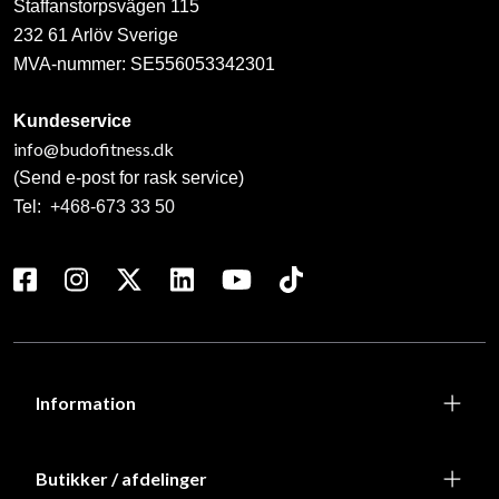
Staffanstorpsvägen 115
232 61 Arlöv Sverige
MVA-nummer: SE556053342301
Kundeservice
info@budofitness.dk
(Send e-post for rask service)
Tel:
+468-673 33 50
Information
Butikker / afdelinger