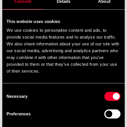
Consent
Details
About
Produktinformation
Den ultimative træningstaske til enhver klub. Vores
This website uses cookies
boksesæk vejer omkring 60 kg og med en diameter på
We use cookies to personalise content and ads, to
omkring 50 cm vil det være en helt anden følelse, når
provide social media features and to analyse our traffic.
du rammer posen. Det siger sig selv, at det kræver lidt
We also share information about your use of our site with
ekstra at få sådan en sæk til at gynge. Vi har gjort
our social media, advertising and analytics partners who
polstringen lidt blødere, så hitfølelsen bliver
may combine it with other information that you’ve
god. Tasken fungerer ikke kun til boksning men til al
provided to them or that they’ve collected from your use
mulig træning som fitnessboksning, crosstræning osv.
of their services.
Den er fremragende til gruppetræning med tre eller fire
personer pr. taske, men den er også en god
sparringspartner, når du træner alene. Syet i forstærket
Consent
PVC-stof med betydelige forstærkninger. Vi har sat
Necessary
Selection
fem ophængsbeslag til at fordele den store
vægt. Kæde medfølger selvfølgelig. Højde ca. 150
Preferences
cm, diameter ca. 50 cm og en vægt på ca. 60 kg. 2 års
garanti.