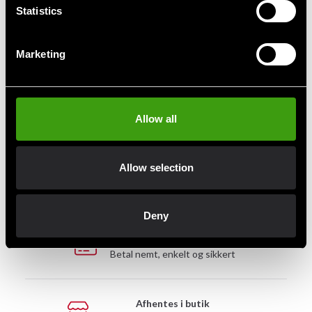
Statistics
Detaljerede oplysninger
Marketing
Hurtig levering
Allow all
Hurtig levering til en agent nær dig
Allow selection
Klubrabatter
Benyt dig af tilbud og rabatter
Deny
MobilePay, Kustom & Adyen
Betal nemt, enkelt og sikkert
Afhentes i butik