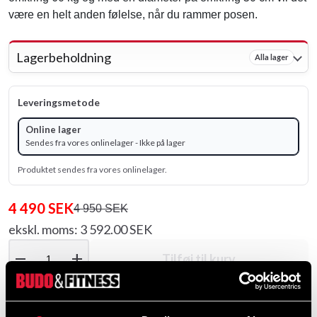
være en helt anden følelse, når du rammer posen.
Lagerbeholdning
Alla lager
Leveringsmetode
Online lager
Sendes fra vores onlinelager - Ikke på lager
Produktet sendes fra vores onlinelager.
4 490 SEK
4 950 SEK
ekskl. moms: 3 592.00 SEK
remove
add
Tilføj til kurv