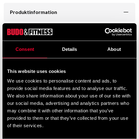
Produktinformation
Budo-Nord Fight Gear Punchbag er en rigtig god
hjemmetaske. Fremstillet af PU-stof med
nylonforstærkning for lang levetid. Robust og holdbar
Consent
Details
About
affjedring Stopper tekstilspild. Fastgørelsespunkt
under sækken giver dig mulighed for at fastgøre
sækken til gulvet med et elastisk reb eller
This website uses cookies
gummislange (fx i en større vægtskive) og giver helt
We use cookies to personalise content and ads, to
andre egenskaber Størrelsen på denne sæk er 90 x
provide social media features and to analyse our traffic.
30 centimeter og en vægt på omkring 19 kg.
We also share information about your use of our site with
our social media, advertising and analytics partners who
Detaljerede oplysninger
may combine it with other information that you’ve
provided to them or that they’ve collected from your use
of their services.