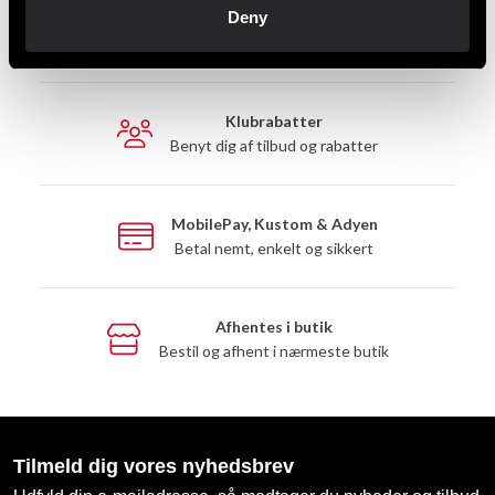
Deny
Hurtig levering
Hurtig levering til en agent nær dig
Klubrabatter
Benyt dig af tilbud og rabatter
MobilePay, Kustom & Adyen
Betal nemt, enkelt og sikkert
Afhentes i butik
Bestil og afhent i nærmeste butik
Tilmeld dig vores nyhedsbrev