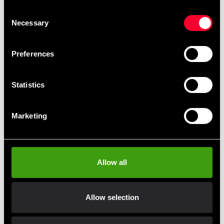
Anbefalede produkter
Consent
Necessary
Selection
Preferences
Statistics
Marketing
Budo-Nord Fight Gear Boxer
Budo-Nord Fight Gear Boxer
wrap elastik blå
wrap elastik rød
Allow all
Fra 0 SEK
Fra 0 SEK
Allow selection