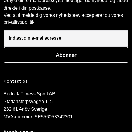
Udfyld din e-mailadresse, så modtager du nyheder og tilbud
direkte i din postkasse.
Ved at tilmelde dig vores nyhedsbrev accepterer du vores
privatlivspolitik
Abonner
Kontakt os
Budo & Fitness Sport AB
Staffanstorpsvägen 115
232 61 Arlöv Sverige
MVA-nummer: SE556053342301
Kundeservice