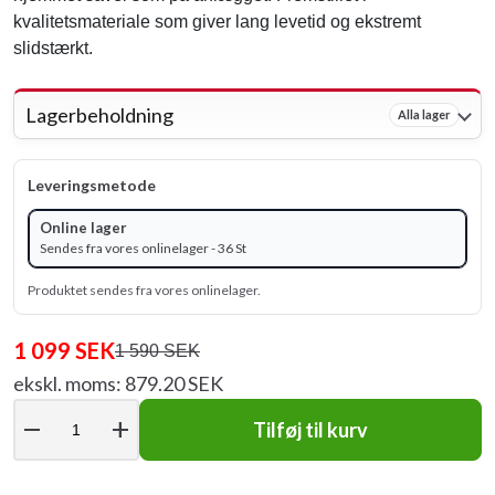
kvalitetsmateriale som giver lang levetid og ekstremt
slidstærkt.
Lagerbeholdning
Alla lager
Leveringsmetode
Online lager
Sendes fra vores onlinelager - 36 St
Produktet sendes fra vores onlinelager.
1 099 SEK
1 590 SEK
ekskl. moms: 879.20 SEK
remove
add
Tilføj til kurv