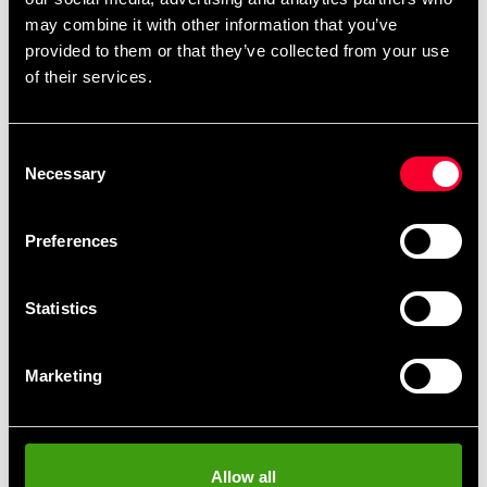
may combine it with other information that you’ve
Budo-Nord Fight Gears længste taske med mål 180 x
provided to them or that they’ve collected from your use
40 cm og er en blød og fleksibel taske, der vejer ca.
of their services.
49-51 kg Leveres med kæder. Mål: 180 x 40 cm
Detaljerede oplysninger
Consent
Necessary
Selection
Preferences
Hurtig levering
Hurtig levering til en agent nær dig
Statistics
Klubrabatter
Marketing
Benyt dig af tilbud og rabatter
MobilePay, Kustom & Adyen
Allow all