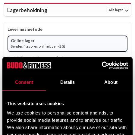
Lagerbeholdning
Alla lager
Leveringsmetode
Online lager
Sendes fra vores onlinelager - 2 St
Produktet sendes fra vores onlinelager.
3 990 SEK
4 995 SEK
Consent
Details
About
ekskl. moms: 3 192.00 SEK
remove
add
Tilføj til kurv
This website uses cookies
We use cookies to personalise content and ads, to
provide social media features and to analyse our traffic.
Produktinformation
We also share information about your use of our site with
our social media, advertising and analytics partners who