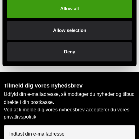
Allow all
MobilePay, Kustom & Adyen
Betal nemt, enkelt og sikkert
Allow selection
Afhentes i butik
Deny
Bestil og afhent i nærmeste butik
Tilmeld dig vores nyhedsbrev
Udfyld din e-mailadresse, så modtager du nyheder og tilbud
direkte i din postkasse.
Ved at tilmelde dig vores nyhedsbrev accepterer du vores
privatlivspolitik