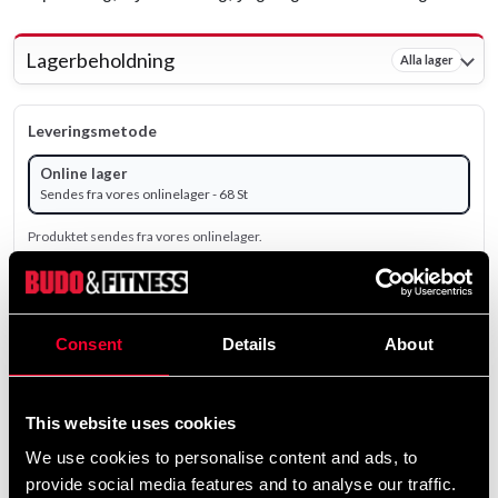
Lagerbeholdning
Alla lager
Leveringsmetode
Online lager
Sendes fra vores onlinelager - 68 St
Produktet sendes fra vores onlinelager.
239 SEK
ekskl. moms: 191.20 SEK
Consent
Details
About
remove
add
Tilføj til kurv
This website uses cookies
We use cookies to personalise content and ads, to
provide social media features and to analyse our traffic.
Produktinformation