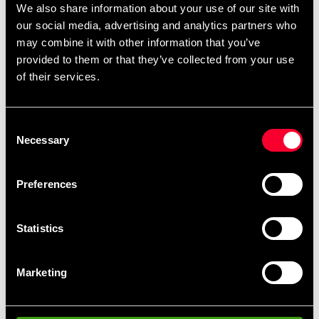
We also share information about your use of our site with
our social media, advertising and analytics partners who
Gymnastikbold eller Fitnessbold i slidstærkt
may combine it with other information that you’ve
skridsikkert materiale. Godt værktøj til en række
provided to them or that they’ve collected from your use
øvelser som udspænding, styrketræning, yoga og
of their services.
balancetræning Også populær som "arbejdsstol", når
du vil variere din arbejdsergonomi. Farve Blå.
Consent
Necessary
Selection
Detaljerede oplysninger
Preferences
Hurtig levering
Statistics
Hurtig levering til en agent nær dig
Marketing
Klubrabatter
Benyt dig af tilbud og rabatter