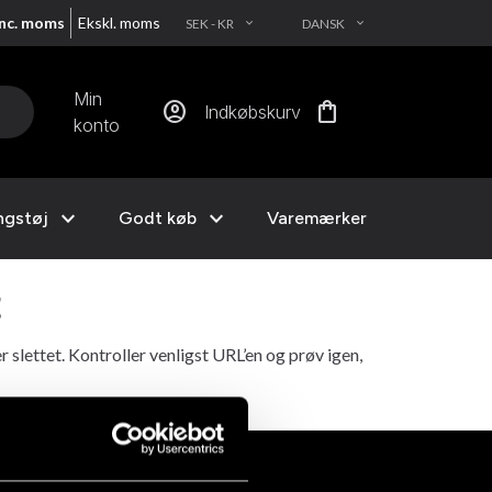
Inc. moms
Ekskl. moms
SEK - KR
DANSK
EXPAND_MORE
EXPAND_MORE
Min
account_circle
shopping_bag
Indkøbskurv
konto
expand_more
expand_more
ngstøj
Godt køb
Varemærker
t
r slettet. Kontroller venligst URL’en og prøv igen,