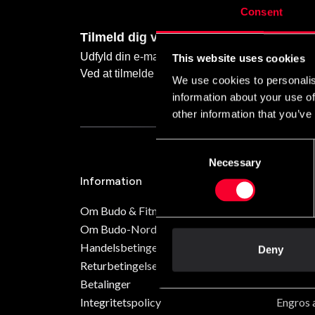
Consent
Tilmeld dig vores nyhedsbrev
Udfyld din e-mailadresse, så modtager du nyhede
This website uses cookies
Ved at tilmelde dig vores nyhedsbrev accepter
We use cookies to personalis
information about your use of
other information that you’ve
Consent
Necessary
Selection
Information
Butikke
Om Budo & Fitness
Stockh
Om Budo-Nord
Stockho
Handelsbetingelser
Götebo
Deny
Returbetingelser
Malmö
Betalinger
Klubin
Integritetspolicy
Engros 