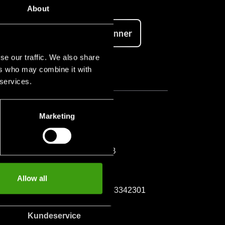
About
Abonner
se our traffic. We also share
ers who may combine it with
 services.
Marketing
Kontakt os
Budo & Fitness Sport AB
Staffanstorpsvägen 115
232 61 Arlöv Sverige
Allow all
MVA-nummer: SE556053342301
Kundeservice