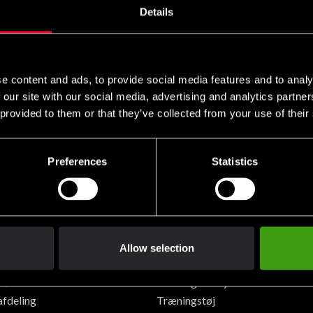
Details
r og tilbud direkte i din postkasse.
er du vores
privatlivspolitik
e content and ads, to provide social media features and to analy
 our site with our social media, advertising and analytics partn
 provided to them or that they’ve collected from your use of their
Preferences
Statistics
r / afdelinger
Produkter / kategorier
olm Sveavägen
Kampsport/produkter
lm Västberga
Kampsport/stil
rg
Kampsportsklubber
Allow selection
Kosttilskud
dkøb
Træningsudstyr
afdeling
Træningstøj