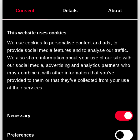
Fra
99 SEK
399 SEK
Consent
Details
About
ekskl. moms: 79.20 SEK
Antal
This website uses cookies
remove
add
Tilføj til kurv
We use cookies to personalise content and ads, to
provide social media features and to analyse our traffic.
We also share information about your use of our site with
our social media, advertising and analytics partners who
Produktinformation
may combine it with other information that you’ve
provided to them or that they’ve collected from your use
Hovedbeskyttelse til Taekwondo og Karate.
of their services.
Hovedbeskyttelse / taekwondo hjelm er obligatorisk
udstyr, når der konkurreres i WTF taekwondo og i en
Consent
række andre stilarter såsom børn, juniorer og kadetter i
Necessary
Selection
Kyokushin. Budo-Nords hovedbeskyttelse er lavet af
EVA-skum, der giver høj absorption og vejer meget lidt.
Preferences