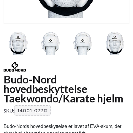
Budo-Nord
hovedbeskyttelse
Taekwondo/Karate hjelm
SKU:
14001-022
Budo-Nords hovedbeskyttelse er lavet af EVA-skum, der