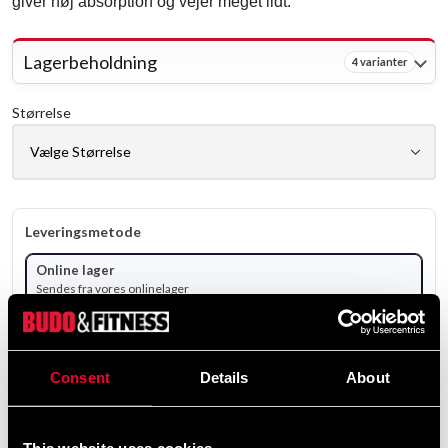
giver høj absorption og vejer meget lidt.
Lagerbeholdning
4 varianter
Størrelse
Leveringsmetode
Online lager
Sendes fra vores onlinelager
Vælg produktvariant for at se lagerstatus.
Consent
Details
About
399 SEK
ekskl. moms: 319.20 SEK
Antal