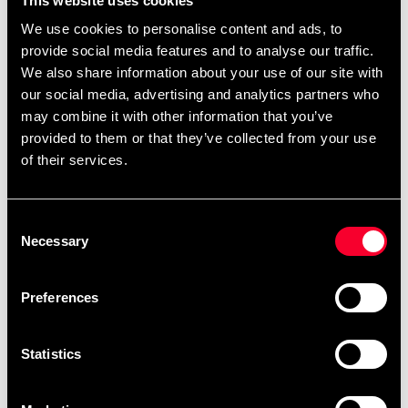
This website uses cookies
remove
add
Tilføj til kurv
We use cookies to personalise content and ads, to
provide social media features and to analyse our traffic.
We also share information about your use of our site with
our social media, advertising and analytics partners who
may combine it with other information that you’ve
Produktinformation
provided to them or that they’ve collected from your use
of their services.
Hovedbeskyttelse til Taekwondo og Karate. Budo-
Nords hovedbeskyttelse er lavet af EVA-skum, der
giver høj absorption og vejer meget lidt Beskyttelsen
Consent
er testet og godkendt efter CE-reglerne for
Necessary
Selection
hovedbeskyttelse. Nem at tage på og af.
Preferences
Detaljerede oplysninger
Statistics