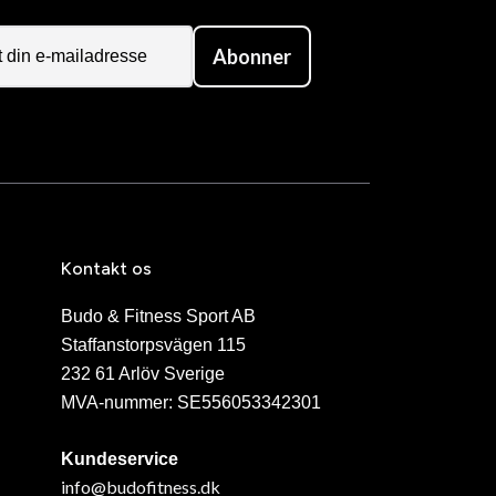
Abonner
Kontakt os
Budo & Fitness Sport AB
Staffanstorpsvägen 115
232 61 Arlöv Sverige
MVA-nummer: SE556053342301
Kundeservice
info@budofitness.dk