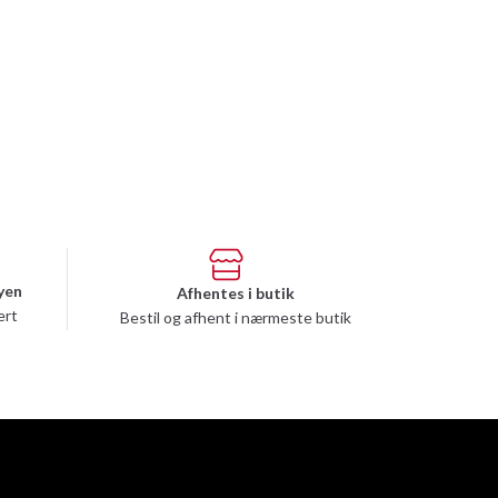
yen
Afhentes i butik
ert
Bestil og afhent i nærmeste butik