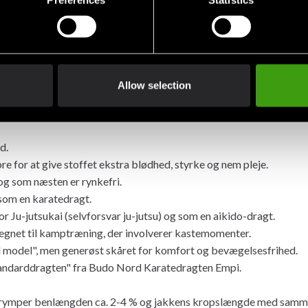
Allow selection
 der er forstærket med en lille mængde syntetiske fibre for at giv
nemmelse og er næsten rynkefri.
d.
e for at give stoffet ekstra blødhed, styrke og nem pleje.
 som næsten er rynkefri.
som en karatedragt.
r Ju-jutsukai (selvforsvar ju-jutsu) og som en aikido-dragt.
regnet til kamptræning, der involverer kastemomenter.
 model", men generøst skåret for komfort og bevægelsesfrihed.
tandarddragten" fra Budo Nord Karatedragten Empi.
 krymper benlængden ca. 2-4 % og jakkens kropslængde med sa