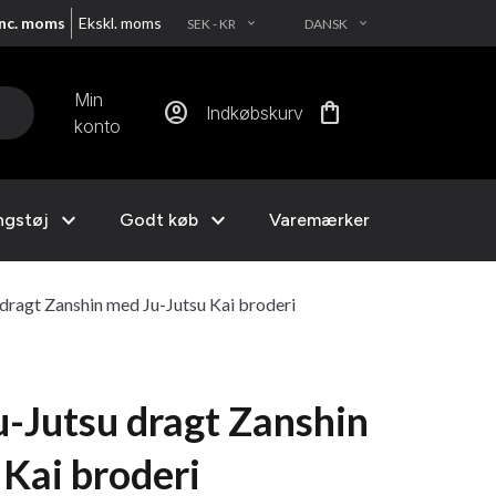
Inc. moms
Ekskl. moms
SEK - KR
DANSK
EXPAND_MORE
EXPAND_MORE
Min
account_circle
shopping_bag
Indkøbskurv
konto
expand_more
expand_more
ngstøj
Godt køb
Varemærker
ragt Zanshin med Ju-Jutsu Kai broderi
-Jutsu dragt Zanshin
 Kai broderi