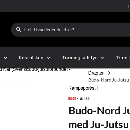
search
expand_more
expand_more
expand_more
l
Kosttilskud
Træningsudstyr
Træni
su Kai (Svenska Ju-jutsuförbundet -
chevron_right
Dragter
Budo-Nord Ju-Jutsu d
Kampsport/stil
Budo-Nord Ju
med Ju-Jutsu