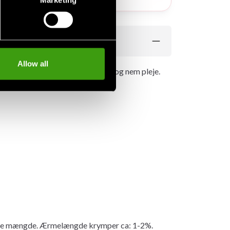
Allow all
e stoffet ekstra blødhed, styrke og nem pleje.
mme mængde. Ærmelængde krymper ca: 1-2%.