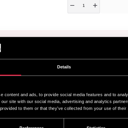
remove
add
STATUS FOR BRODERIORDRER
t, der broderes særligt til dig – bemærk, at v
Details
ugust. Ordrer modtaget mellem 6. juli og 10. au
e content and ads, to provide social media features and to analy
ve planlagt til broderi hurtigst muligt. Broderiordrer placeres
 our site with our social media, advertising and analytics partn
e produktionsdato for din ordre, så snart den er tilgængelig
 provided to them or that they’ve collected from your use of their
r der fremstilles specielt efter din forespørgsel, ikke kan 
derier er cirka: 1 uger.
Preferences
Statistics