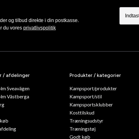
r og tilbud direkte i din postkasse.
er du vores
privatlivspolitik
r / afdelinger
Produkter / kategorier
olm Sveavägen
Kampsport/produkter
lm Västberga
Kampsport/stil
rg
Kampsportsklubber
Kosttilskud
dkøb
Træningsudstyr
afdeling
Træningstøj
Godt køb