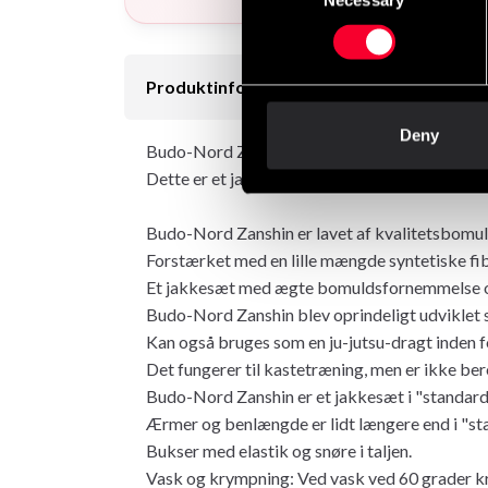
Selection
Produktinformation
Deny
Budo-Nord Zanshin er lavet af kvalitetsbomuld,
Dette er et jakkesæt med en ægte bomuldsfor
Budo-Nord Zanshin er lavet af kvalitetsbomul
Forstærket med en lille mængde syntetiske fibr
Et jakkesæt med ægte bomuldsfornemmelse og
Budo-Nord Zanshin blev oprindeligt udviklet 
Kan også bruges som en ju-jutsu-dragt inden fo
Det fungerer til kastetræning, men er ikke be
Budo-Nord Zanshin er et jakkesæt i "standard
Ærmer og benlængde er lidt længere end i "s
Bukser med elastik og snøre i taljen.
Vask og krympning: Ved vask ved 60 grader