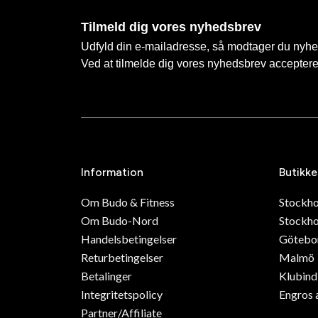
Tilmeld dig vores nyhedsbrev
Udfyld din e-mailadresse, så modtager du nyhede
Ved at tilmelde dig vores nyhedsbrev accepter
Information
Butikke
Om Budo & Fitness
Stockh
Om Budo-Nord
Stockho
Handelsbetingelser
Götebo
Returbetingelser
Malmö
Betalinger
Klubin
Integritetspolicy
Engros 
Partner/Affiliate