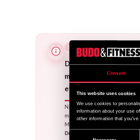
Dette er et broderiproduk
Consent
mellem 13. juli og 10. a
efter 10. august.
This website uses cookies
We use cookies to personalis
Når din ordre er lagt, vil den bli
information about your use of
modtaget. Du kan se den planlagt
other information that you’ve
Mine Ordrer. Bemærk, at produkte
Consent
Den nuværende ventetid for bro
Necessary