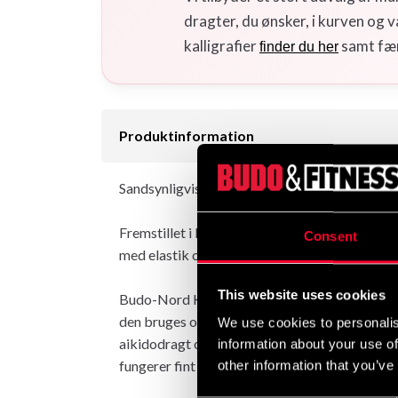
dragter, du ønsker, i kurven og
kalligrafier
samt fær
finder du her
Produktinformation
Sandsynligvis det mest almindelige begynderk
Fremstillet i bomuldsstof med jakke i traditio
Consent
med elastik og snøre i taljen. Klip efter vores "
This website uses cookies
Budo-Nord Kodomo blev oprindeligt udviklet s
den bruges også som en jujutsu-dragt (jiujits
We use cookies to personalis
aikidodragt og bruges i aikido af både begynde
information about your use of
fungerer fint som konkurrencedragt til børn, 
other information that you’ve