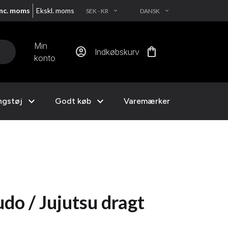
Inc. moms
Ekskl. moms
SEK - KR
DANSK
EXPAND_MORE
EXPAND_MORE
Min
account_circle
shopping_bag
Indkøbskurv
konto
expand_more
expand_more
ngstøj
Godt køb
Varemærker
do / Jujutsu dragt