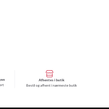
yen
Afhentes i butik
ert
Bestil og afhent i nærmeste butik