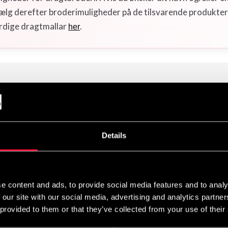
 vælg derefter broderimuligheder på de tilsvarende produkte
dige dragtmallar
.
her
ostume i Sverige.
nelt mønstret "judostof". God krave til grebstræning med tilpasning
Details
standard gi" (se skitse).
om en gi for begyndere i judo. Den fungerer fantastisk som judo
u-dragt) i jujutsu-stile med kampelementer og da primært til begy
e content and ads, to provide social media features and to analy
re og øvede. Til BJJ (brasiliansk ju-jutsu) kan vi anbefale Budo-
 our site with our social media, advertising and analytics partn
men til voksne (+75 kg) der dyrker konkurrencetræning anbefaler v
 provided to them or that they’ve collected from your use of their