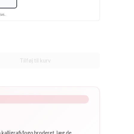
tus.
Tilføj til kurv
 kalligrafi/logo broderet, læg de