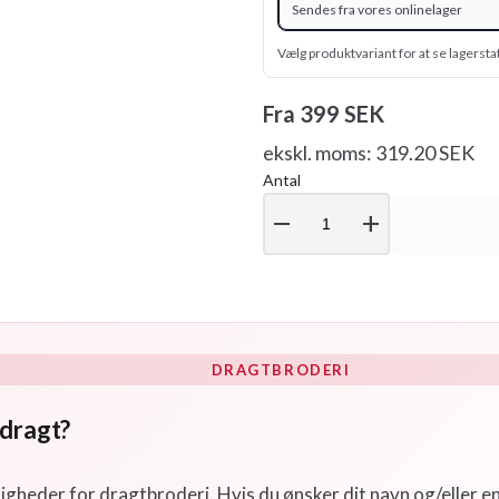
Sendes fra vores onlinelager
Vælg produktvariant for at se lagersta
Fra
399 SEK
ekskl. moms: 319.20 SEK
Antal
remove
add
DRAGTBRODERI
 dragt?
ligheder for dragtbroderi. Hvis du ønsker dit navn og/eller en