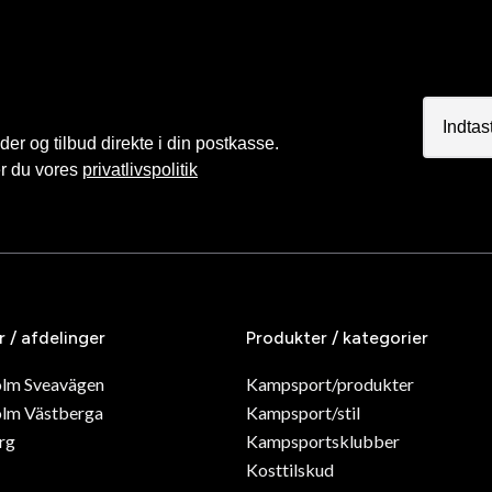
r og tilbud direkte i din postkasse.
er du vores
privatlivspolitik
r / afdelinger
Produkter / kategorier
olm Sveavägen
Kampsport/produkter
lm Västberga
Kampsport/stil
rg
Kampsportsklubber
Kosttilskud