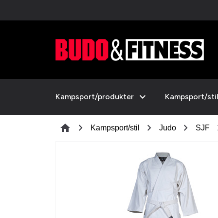
expand_more
Kampsport/produkter
Kampsport/sti
chevron_right
chevron_right
chevron_right
chev
home
Kampsport/stil
Judo
SJF