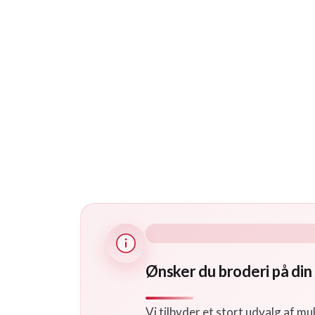
Ønsker du broderi på din
Vi tilbyder et stort udvalg af mu