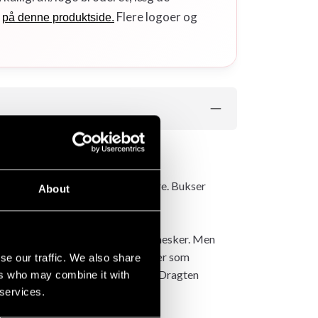
r
Flere logoer og
på denne produktside.
 i de mindre størrelser til de yngre. Bukser
About
dragt til begyndere og yngre mennesker. Men
ndere og yngre. Den er også populær som
se our traffic. We also share
Nord Kodomo til børn op til 13 år. Dragten
ers who may combine it with
i en stærkere dragt.
 services.