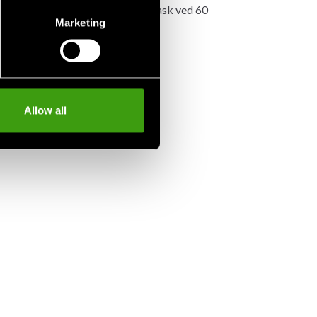
ætsbukserne krymper 3-5 % (ved vask ved 60
Marketing
Allow all