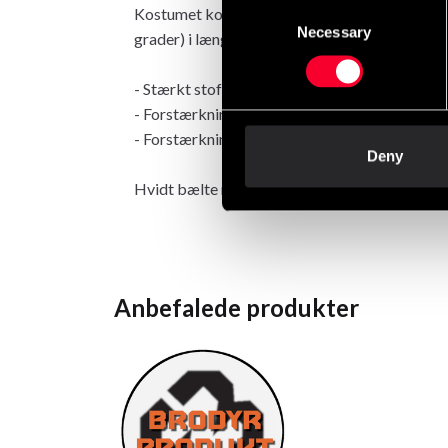
Consent
Kostumet kommer som sæt, jakke, bukser og hv
Necessary
Selection
grader) i længden, og at jakkens ærmer krymp
- Stærkt stof
- Forstærkninger ved knæene
- Forstærkninger i armhulen
Deny
Hvidt bælte medfølger.
Anbefalede produkter