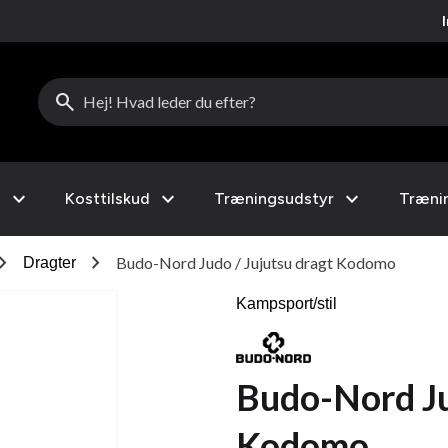
search
expand_more
expand_more
expand_more
l
Kosttilskud
Træningsudstyr
Træni
ron_right
chevron_right
Budo-Nord Judo / Jujutsu dragt Kodomo
Dragter
Kampsport/stil
Budo-Nord Ju
Kodomo