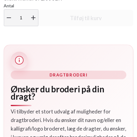
Antal
remove
add
Tilføj til kurv
DRAGTBRODERI
Ønsker du broderi på din
dragt?
Vi tilbyder et stort udvalg af muligheder for
dragtbroderi. Hvis du ønsker dit navn og/eller en
kalligrafi/logo broderet, læg de dragter, du ønsker,