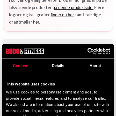
i kurven og vælg derefter broderimuligheder på de
tilsvarende produkter
Flere
på denne produktside.
logoer og kalligrafier
samt færdige
finder du her
dragtmallar
.
her
Produktinformation
Til dig, der konkurrerer på højeste niveau: komplet sæt
Consent
Details
About
med
– én med
dekoration og én med
–
to jakker
rød
blå
samt
. Dragten er
, en
én buks
Budo-Nord Mirai
topmodel skabt til hastighed, bevægelsesfrihed og
This website uses cookies
lavere miljøbelastning som del af WKF’s
Green Karate
We use cookies to personalise content and ads, to
.
Concept
provide social media features and to analyse our traffic.
We also share information about your use of our site with
kvalitet; den strukturerede
Ultralet og hydrofob
our social media, advertising and analytics partners who
inderside danner et luftlag for bedre ventilation.