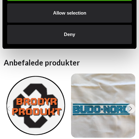
medaljevinder • Europamester • Verdensmester • K1
2022 • K1 2023.
Allow selection
Læs mere om Tural i Kampsportnews og hos European
Games.
Deny
Anbefalede produkter