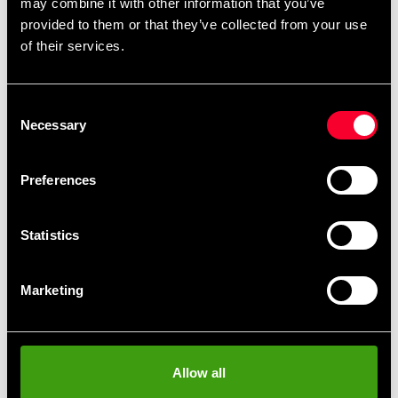
may combine it with other information that you’ve
konkurrencedragt.
provided to them or that they’ve collected from your use
WKF-godkendt
of their services.
forstærket krave, ærme- og underkant,
Jakke:
snøring i siden.
Consent
forstærkede benafslutninger, elastik og
Buks:
Necessary
Selection
snøre i livet.
genanvendt polyester (WKF Green Line
Preferences
Materiale:
Karate, #GreenKarate).
Statistics
maskinvask 30 °C, hængetørres – tørrer
Pleje:
hurtigt og krøller minimalt.
Marketing
Bælte medfølger ikke.
Tural Aghalarzade (Aserbajdsjans
Bruges af:
landshold)
Allow all
– European Games-mester • Islamic Games-