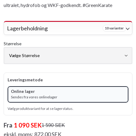
ultralet, hydrofob og WKF-godkendt. #GreenKarate
Lagerbeholdning
10 varianter
Størrelse
Leveringsmetode
Online lager
Sendes fra vores onlinelager
Vælg produktvariant for at se lagerstatus.
Fra
1 090 SEK
1 590 SEK
ekskl. moms: 872.00 SEK