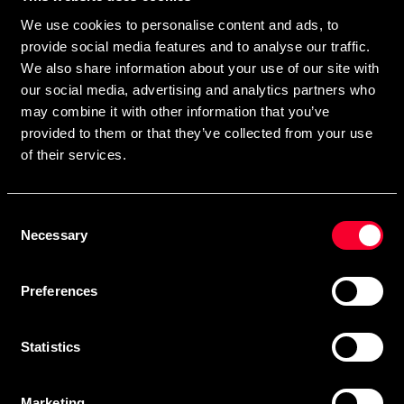
direkte i din postkasse.
We use cookies to personalise content and ads, to
Ved at tilmelde dig vores nyhedsbrev accepterer du vores
provide social media features and to analyse our traffic.
privatlivspolitik
We also share information about your use of our site with
our social media, advertising and analytics partners who
may combine it with other information that you’ve
provided to them or that they’ve collected from your use
Abonner
of their services.
Consent
Kontakt os
Necessary
Selection
Budo & Fitness Sport AB
Preferences
Staffanstorpsvägen 115
232 61 Arlöv Sverige
MVA-nummer: SE556053342301
Statistics
Kundeservice
Marketing