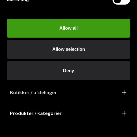
info@budofitness.dk
(Send e-post for rask service)
Tel:
+468-673 33 50
Allow all
Allow selection
Deny
Information
Butikker / afdelinger
Produkter / kategorier