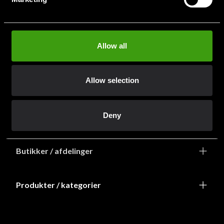
info@budofitness.dk
(Send e-post for rask service)
Tel:
+468-673 33 50
Allow all
Allow selection
Deny
Information
Butikker / afdelinger
Produkter / kategorier