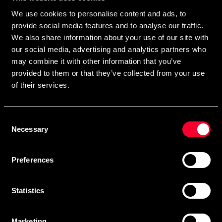
direkte i din postkasse.
We use cookies to personalise content and ads, to
Ved at tilmelde dig vores nyhedsbrev accepterer du vores
provide social media features and to analyse our traffic.
privatlivspolitik
We also share information about your use of our site with
our social media, advertising and analytics partners who
may combine it with other information that you’ve
provided to them or that they’ve collected from your use
Abonner
of their services.
Consent
Kontakt os
Necessary
Selection
Budo & Fitness Sport AB
Preferences
Staffanstorpsvägen 115
232 61 Arlöv Sverige
MVA-nummer: SE556053342301
Statistics
Kundeservice
Marketing