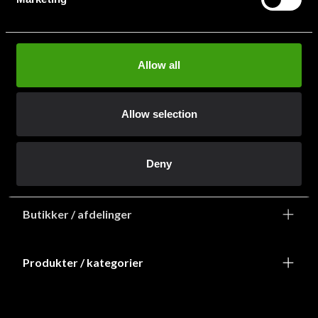
info@budofitness.dk
(Send e-post for rask service)
Tel:
+468-673 33 50
Allow all
Allow selection
Deny
Information
Butikker / afdelinger
Produkter / kategorier