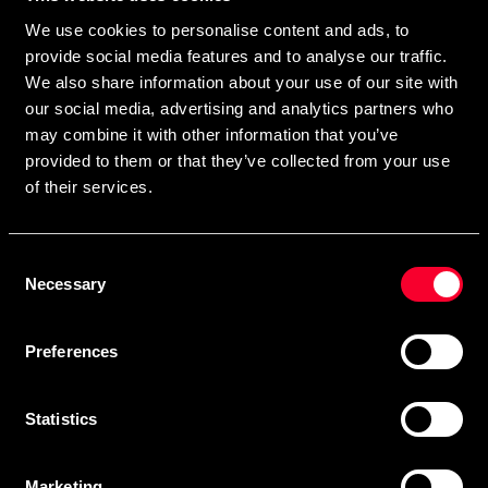
direkte i din postkasse.
We use cookies to personalise content and ads, to
Ved at tilmelde dig vores nyhedsbrev accepterer du vores
provide social media features and to analyse our traffic.
privatlivspolitik
We also share information about your use of our site with
our social media, advertising and analytics partners who
may combine it with other information that you’ve
provided to them or that they’ve collected from your use
Abonner
of their services.
Consent
Kontakt os
Necessary
Selection
Budo & Fitness Sport AB
Preferences
Staffanstorpsvägen 115
232 61 Arlöv Sverige
MVA-nummer: SE556053342301
Statistics
Kundeservice
Marketing