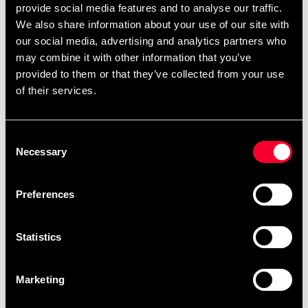
provide social media features and to analyse our traffic.
We also share information about your use of our site with
our social media, advertising and analytics partners who
Produktinformation
may combine it with other information that you’ve
provided to them or that they’ve collected from your use
Knuste brædder, som du kan genbruge. Du kan bruge
of their services.
gul, blå og rød ca. 300 gange, sort 300-500 gange.
Fås i fire forskellige styrker. Gul - 23 kg - 7 mm Blå - 29
kg - 8 mm Rød - 62 kg - 10 mm Sort - 114 kg - 15 mm
Consent
Necessary
Selection
Detaljerede oplysninger
Preferences
Statistics
Hurtig levering
Hurtig levering til en agent nær dig
Marketing