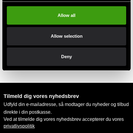
Klubrabatter
Benyt dig af tilbud og rabatter
Allow all
MobilePay, Kustom & Adyen
Allow selection
Betal nemt, enkelt og sikkert
Deny
Afhentes i butik
Bestil og afhent i nærmeste butik
Tilmeld dig vores nyhedsbrev
Udfyld din e-mailadresse, så modtager du nyheder og tilbud
direkte i din postkasse.
Ved at tilmelde dig vores nyhedsbrev accepterer du vores
privatlivspolitik