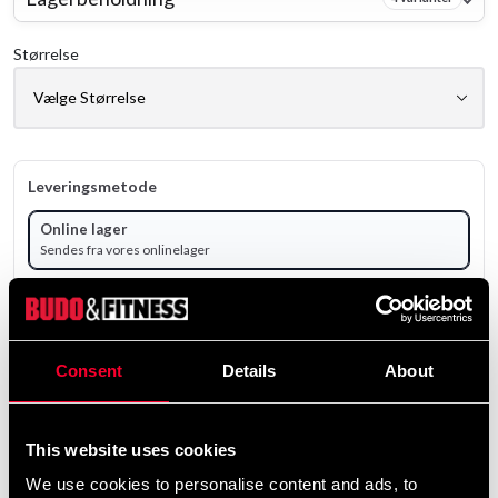
Størrelse
Leveringsmetode
Online lager
Sendes fra vores onlinelager
Vælg produktvariant for at se lagerstatus.
Fra
395 SEK
Consent
Details
About
ekskl. moms: 316.00 SEK
Antal
This website uses cookies
remove
add
Tilføj til kurv
We use cookies to personalise content and ads, to