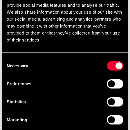
provide social media features and to analyse our traffic.
Du finder også
.
færdige skabeloner her
We also share information about your use of our site with
our social media, advertising and analytics partners who
may combine it with other information that you’ve
provided to them or that they’ve collected from your use
Produktinformation
of their services.
Bomuldsbælte ca 45 mm bredt med hvid bund og
farvet bånd Størrelse: længde i centimeter.
Consent
Necessary
Selection
Detaljerede oplysninger
Preferences
Statistics
Anbefalede produkter
Marketing