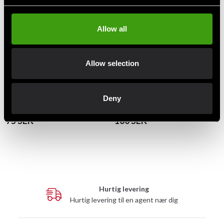
Allow all
Allow selection
Budo-Nord Monbelt Rød
Budo-Nord rødt bælte bredt
Deny
med hvid stribe
75 SEK
160 SEK
Hurtig levering
Hurtig levering til en agent nær dig