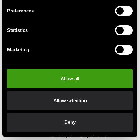
Preferences
Statistics
Budo-Nord piqué CS slimfit
Budo-Nord pique Culture
Sport slimfit
Marketing
325 SEK
325 SEK
Allow all
Hurtig levering
Allow selection
Hurtig levering til en agent nær dig
Deny
Klubrabatter
Benyt dig af tilbud og rabatter