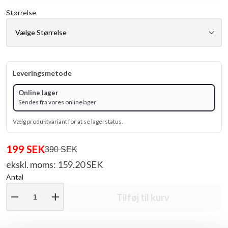
Størrelse
Leveringsmetode
Online lager
Sendes fra vores onlinelager
Vælg produktvariant for at se lagerstatus.
199 SEK
390 SEK
ekskl. moms: 159.20 SEK
Antal
remove
add
Tilføj til kurv