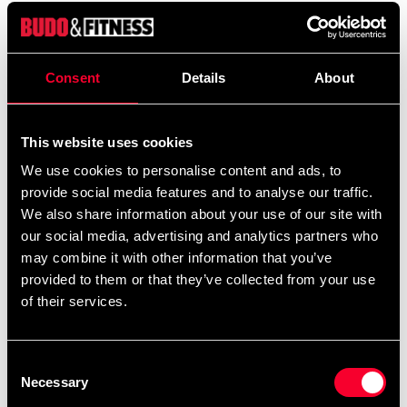
Produktinformation
Consent
Details
About
Funktionelt tøj lavet af mikrofiber med bomuldsfor.
Skouml;n og blød troml;ja, der ånder og transporterer
fugt væk.
This website uses cookies
We use cookies to personalise content and ads, to
Detaljerede oplysninger
provide social media features and to analyse our traffic.
We also share information about your use of our site with
our social media, advertising and analytics partners who
may combine it with other information that you’ve
Anbefalede produkter
provided to them or that they’ve collected from your use
of their services.
Consent
Necessary
Selection