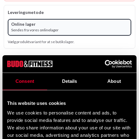
Leveringsmetode
Online lager
Sendes fra vores onlinelager
Vælg produktvariant for at se butikslager.
482 SEK
ekskl. moms: 385.56 SEK
Consent
Details
About
Antal
remove
add
Lägg till i varukorgen
This website uses cookies
We use cookies to personalise content and ads, to
provide social media features and to analyse our traffic.
We also share information about your use of our site with
our social media, advertising and analytics partners who