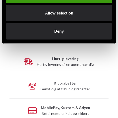
produkter der fremstilles specielt efter din
Allow selection
forespørgsel, ikke kan returneres.
Den nuværende ventetid for broderier er cirka:
1 uger.
Deny
Hurtig levering
Hurtig levering til en agent nær dig
Klubrabatter
Benyt dig af tilbud og rabatter
MobilePay, Kustom & Adyen
Betal nemt, enkelt og sikkert