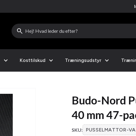
search
expand_more
expand_more
expand_more
l
Kosttilskud
Træningsudstyr
Træni
Budo-Nord Pu
40 mm 47-pa
SKU:
PUSSELMATTOR-VA