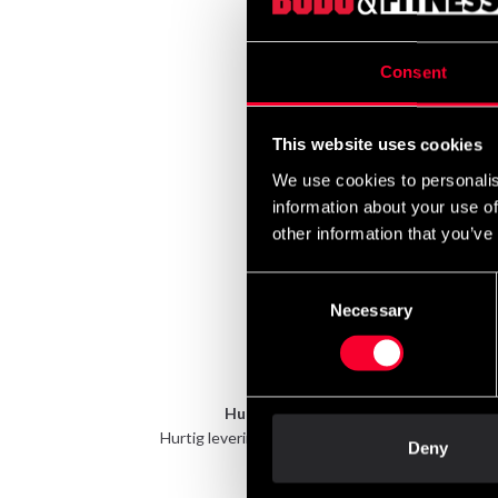
Consent
This website uses cookies
We use cookies to personalis
information about your use of
other information that you’ve
Consent
Necessary
Selection
Hurtig levering
Hurtig levering til en agent nær dig
Deny