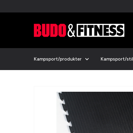
expand_more
Kampsport/produkter
Kampsport/sti