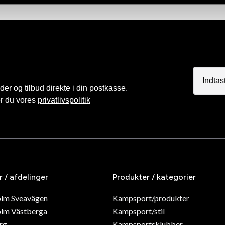
r og tilbud direkte i din postkasse.
er du vores
privatlivspolitik
r / afdelinger
Produkter / kategorier
olm Sveavägen
Kampsport/produkter
lm Västberga
Kampsport/stil
rg
Kampsportsklubber