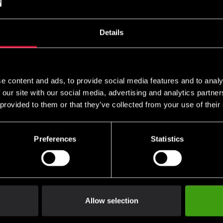
Vælg alle dele i pakken for at se butiks
Details
18 753 SEK
ekskl. moms: 15 002.40 SEK
Antal
e content and ads, to provide social media features and to analy
remove
add
 our site with our social media, advertising and analytics partn
 provided to them or that they’ve collected from your use of their
Preferences
Statistics
Klubrabatter
MobilePay, Kustom & Ad
Benyt dig af tilbud og rabatter
Betal nemt, enkelt og sikk
Allow selection