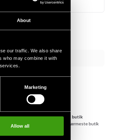
lager.
About
se our traffic. We also share
Lägg till i varukorgen
ers who may combine it with
 services.
Marketing
yen
Afhentes i butik
ert
Bestil og afhent i nærmeste butik
Allow all