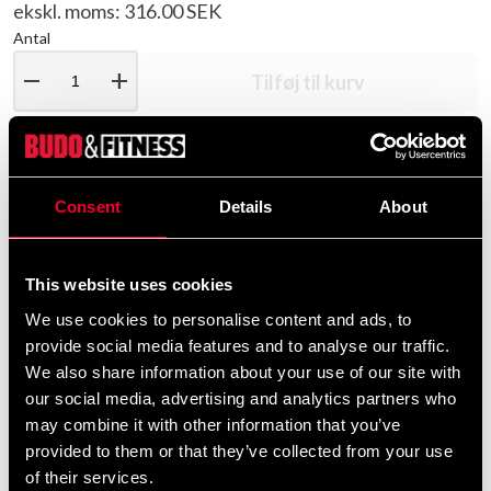
ekskl. moms: 316.00 SEK
Antal
remove
add
Tilføj til kurv
Produktinformation
Consent
Details
About
Budo Nord Shoe Olympia White er en meget prisbillig
let og behagelig "budo sko" med et lavt design. Skoen
This website uses cookies
har en speciel sål med ringmønster og giver dig høj
We use cookies to personalise content and ads, to
mobilitet til hurtige teknikker med høj præcision. En
provide social media features and to analyse our traffic.
meget prisvenlig Budo sko Høj mobilitet Tekstil og
We also share information about your use of our site with
gummisål
our social media, advertising and analytics partners who
may combine it with other information that you’ve
provided to them or that they’ve collected from your use
Detaljerede oplysninger
of their services.