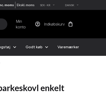
Inc. moms
Ekskl. moms
SEK - KR
DANSK
EXPAND_MORE
EXPAND_MORE
Min
account_circle
shopping_bag
Indkøbskurv
konto
expand_more
expand_more
ngstøj
Godt køb
Varemærker
n
arkeskovl enkelt