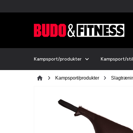
expand_more
Kampsport/produkter
Kampsport/sti
chevron_right
chevron_right
home
Kampsport/produkter
Slagtræni