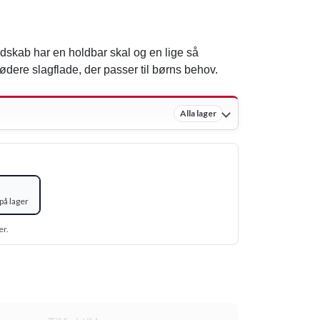
dskab har en holdbar skal og en lige så
dere slagflade, der passer til børns behov.
Alla lager
på lager
er.