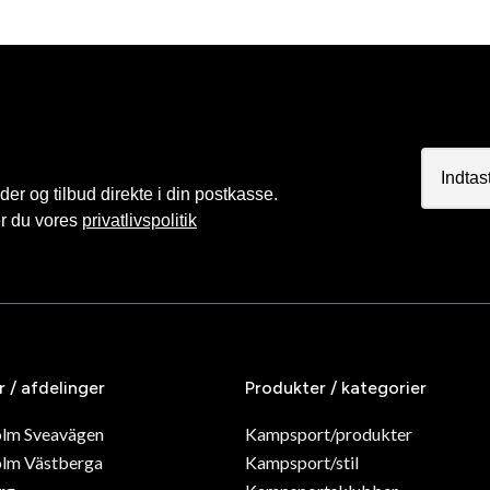
r og tilbud direkte i din postkasse.
er du vores
privatlivspolitik
r / afdelinger
Produkter / kategorier
olm Sveavägen
Kampsport/produkter
lm Västberga
Kampsport/stil