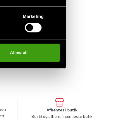
Marketing
Allow all
yen
Afhentes i butik
ert
Bestil og afhent i nærmeste butik