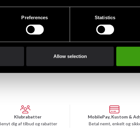
Preferences
Statistics
Allow selection
Klubrabatter
MobilePay, Kustom & Ad
Benyt dig af tilbud og rabatter
Betal nemt, enkelt og sikk