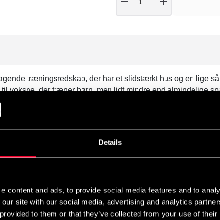
remove
add
agende træningsredskab, der har et slidstærkt hus og en lige s
t til voksne, der træner børn, men lidt mindre end almindelige s
Details
e content and ads, to provide social media features and to analy
 our site with our social media, advertising and analytics partn
 provided to them or that they’ve collected from your use of their