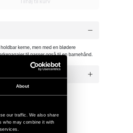
Tilføj til kurv
å holdbar kerne, men med en blødere
parkepagajer til passer også til en barnehånd.
About
se our traffic. We also share
ers who may combine it with
 services.