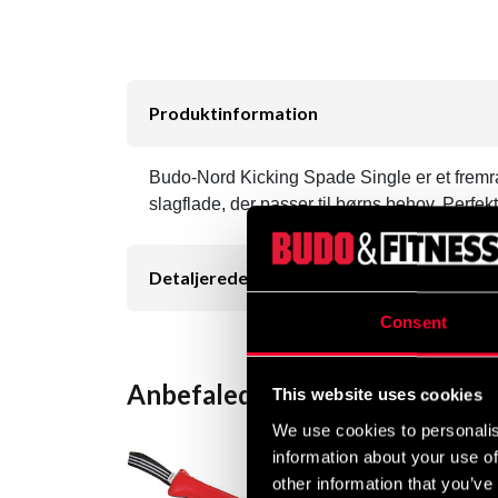
Produktinformation
Budo-Nord Kicking Spade Single er et fremr
slagflade, der passer til børns behov. Perfek
Detaljerede oplysninger
Consent
Anbefalede produkter
This website uses cookies
We use cookies to personalis
information about your use of
other information that you’ve