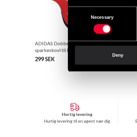
Consent
Necessary
Selection
ADIDAS Dobbelt
sparkeskovl til børn
Deny
299 SEK
Hurtig levering
Hurtig levering til en agent nær dig