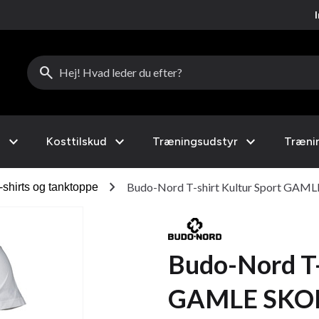
search
expand_more
expand_more
expand_more
l
Kosttilskud
Træningsudstyr
Træni
chevron_right
Budo-Nord T-shirt Kultur Sport GAML
-shirts og tanktoppe
Budo-Nord T-
GAMLE SKOLE