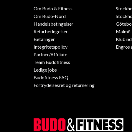
Om Budo & Fitness
Stockh
Om Budo-Nord
Stockho
Handelsbetingelser
Götebo
Returbetingelser
Malmö
Betalinger
Klubin
Integritetspolicy
Engros 
Partner/Affiliate
Team Budofitness
Ledige jobs
Budofitness FAQ
Fortrydelsesret og returnering