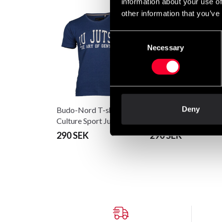
information about your use of
other information that you’ve
Consent
Necessary
Selection
Deny
Budo-Nord T-shirt
Budo-Nord T-shirt
Culture Sport Ju Jutsu blå
Culture Sport Ju Juts
290 SEK
290 SEK