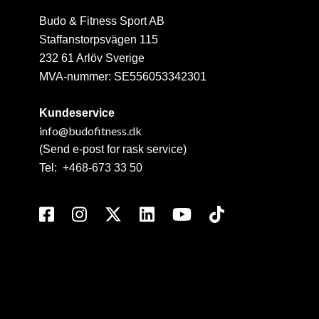
Budo & Fitness Sport AB
Staffanstorpsvägen 115
232 61 Arlöv Sverige
MVA-nummer: SE556053342301
Kundeservice
info@budofitness.dk
(Send e-post for rask service)
Tel:
+468-673 33 50