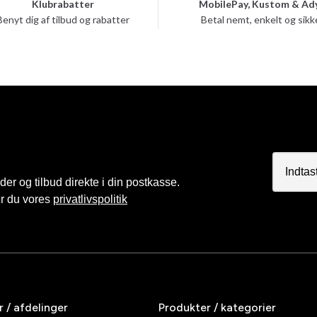
Klubrabatter
MobilePay, Kustom & Ad
Benyt dig af tilbud og rabatter
Betal nemt, enkelt og sikk
r og tilbud direkte i din postkasse.
er du vores
privatlivspolitik
r / afdelinger
Produkter / kategorier