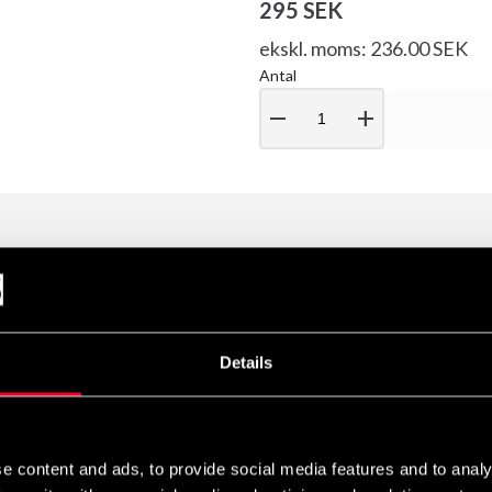
295 SEK
ekskl. moms: 236.00 SEK
Antal
remove
add
Details
e content and ads, to provide social media features and to analy