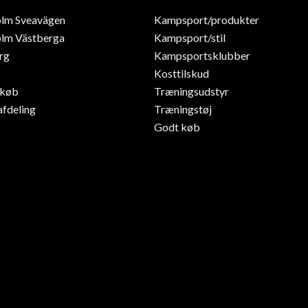
olm Sveavägen
Kampsport/produkter
lm Västberga
Kampsport/stil
rg
Kampsportsklubber
Kosttilskud
dkøb
Træningsudstyr
afdeling
Træningstøj
Godt køb