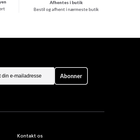
yen
Afhentes i butik
ert
Bestil og afhent i nærmeste butik
Abonner
Kontakt os