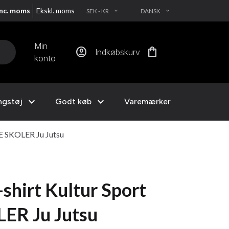
Inc. moms
Ekskl. moms
SEK - KR
DANSK
EXPAND_MORE
EXPAND_MORE
Min
account_circle
shopping_bag
Indkøbskurv
konto
expand_more
expand_more
ngstøj
Godt køb
Varemærker
E SKOLER Ju Jutsu
shirt Kultur Sport
R Ju Jutsu