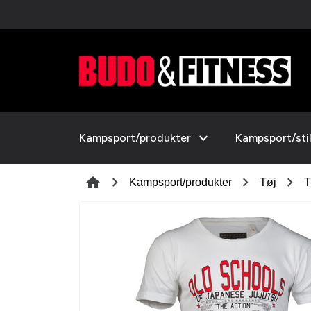
expand_more
Kampsport/produkter
Kampsport/sti
chevron_right
chevron_right
chevron_right
home
Kampsport/produkter
Tøj
T