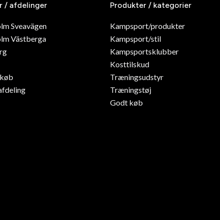
r / afdelinger
Produkter / kategorier
olm Sveavägen
Kampsport/produkter
lm Västberga
Kampsport/stil
rg
Kampsportsklubber
Kosttilskud
dkøb
Træningsudstyr
afdeling
Træningstøj
Godt køb