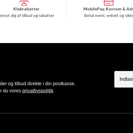
Klubrabatter
MobilePay, Kustom & Ad
Benyt dig af tilbud og rabatter
Betal nemt, enkelt og sikk
r og tilbud direkte i din postkasse.
er du vores
privatlivspolitik