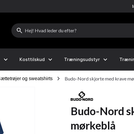
search
expand_more
expand_more
expand_more
l
Kosttilskud
Træningsudstyr
Træni
chevron_right
Budo-Nord skjorte med krave mø
ættetrøjer og sweatshirts
Budo-Nord sk
mørkeblå