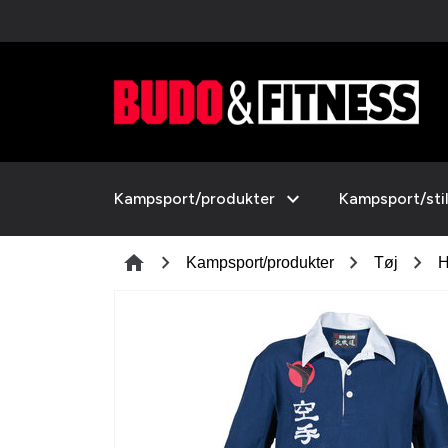
expand_more
Kampsport/produkter
Kampsport/sti
chevron_right
chevron_right
chevron_right
home
Kampsport/produkter
Tøj
H