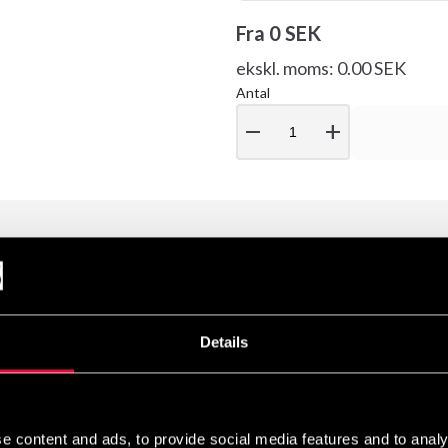
Fra
0 SEK
ekskl. moms: 0.00 SEK
Antal
remove
add
 i 100% kraftig bomuld til børn og unge.
Details
e content and ads, to provide social media features and to analy