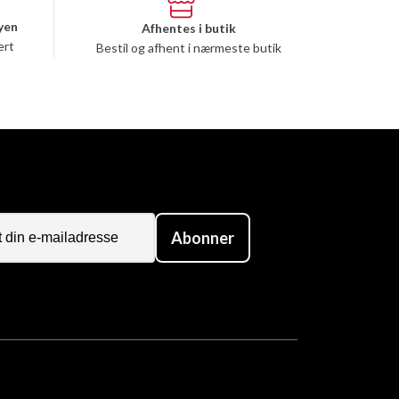
yen
Afhentes i butik
ert
Bestil og afhent i nærmeste butik
Abonner