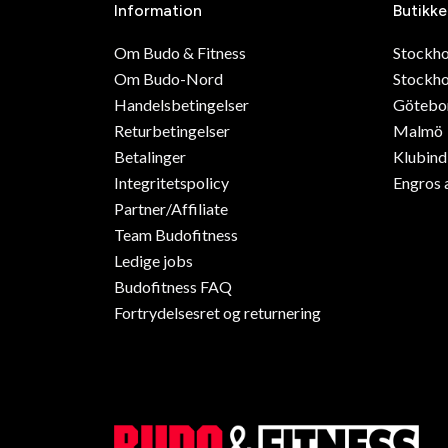
Information
Butikke
Om Budo & Fitness
Stockh
Om Budo-Nord
Stockho
Handelsbetingelser
Götebo
Returbetingelser
Malmö
Betalinger
Klubin
Integritetspolicy
Engros 
Partner/Affiliate
Team Budofitness
Ledige jobs
Budofitness FAQ
Fortrydelsesret og returnering