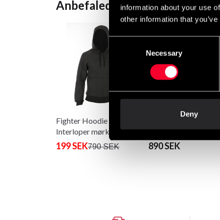
Anbefalede produkter
information about your use of
other information that you’ve
Consent
Necessary
Selection
Deny
Fighter Hoodie pullover
Fighter hættejakke
Interloper mørkegrå
STÅENDE HØJ
199 SEK
890 SEK
790 SEK