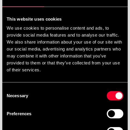
logoer og kalligrafier
samt færdige
finder du her
dragtmallar
.
her
This website uses cookies
We use cookies to personalise content and ads, to
provide social media features and to analyse our traffic.
We also share information about your use of our site with
Produktinformation
our social media, advertising and analytics partners who
may combine it with other information that you’ve
WT poomsae‑dragt til piger under 15 år med
provided to them or that they’ve collected from your use
poom‑grader. Kombinerer lav vægt med holdbarhed til
of their services.
energisk formtræning.
Junior pige‑pasform for selvsikker bevægelse
Consent
Sprødt, struktureret stof for rene linjer
Necessary
Selection
Bukser med elastik/snøre
Til træning og konkurrence
Preferences
Bælte medfølger ikke