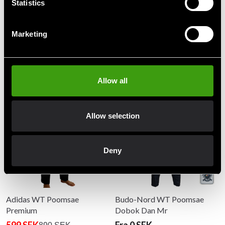
Statistics
Detaljerede oplysninger
Marketing
Anbefalede produkter
Allow all
Allow selection
Deny
Adidas WT Poomsae
Budo-Nord WT Poomsae
Premium
Dobok Dan Mr
599 SEK
Fra 0 SEK