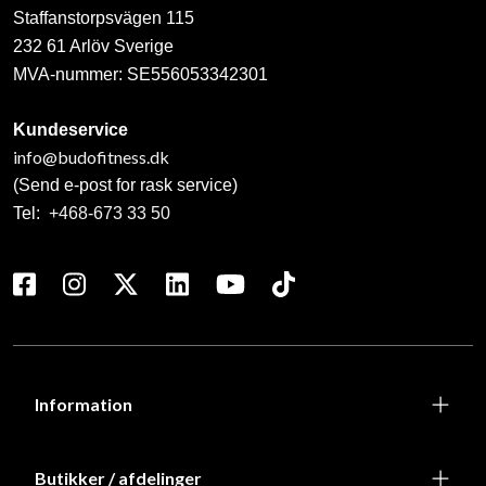
Staffanstorpsvägen 115
232 61 Arlöv Sverige
MVA-nummer: SE556053342301
Kundeservice
info@budofitness.dk
(Send e-post for rask service)
Tel:
+468-673 33 50
Information
Butikker / afdelinger