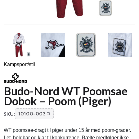
Kampsport/stil
Budo-Nord WT Poomsae
Dobok – Poom (Piger)
SKU:
10100-003
WT poomsae‑dragt til piger under 15 år med poom‑grader.
Let, holdbar og klar til konkurrence. Bælte medfølger ikke.