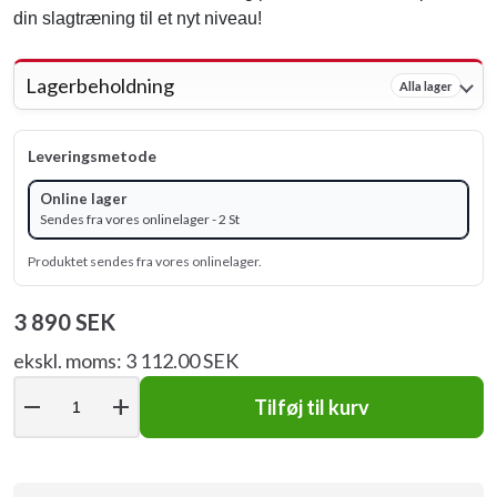
din slagtræning til et nyt niveau!
Lagerbeholdning
Alla lager
Leveringsmetode
Online lager
Sendes fra vores onlinelager - 2 St
Produktet sendes fra vores onlinelager.
3 890 SEK
ekskl. moms: 3 112.00 SEK
remove
add
Tilføj til kurv