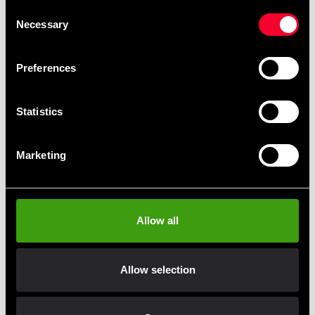
Consent
Necessary
Selection
Preferences
Statistics
Marketing
Century Versys VS 1
kampsimulator
4 890 SEK
Allow all
Allow selection
Hurtig levering