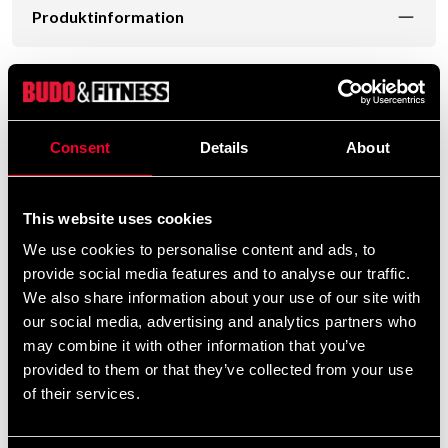
Produktinformation
Kraftig stativ til fyldt sæk og pærekugle. Dimensioneret
til sække på op til 45 kg. Fremstillet af stålrør med en
diameter på 214 cm sikres med en bolt i hængslet, der
kan modstå alvorlige slag og spark på sækken.
Consent
Details
About
Beslagene til ekstra vægte (f.eks. håndvægte) er på
stativet, hvis du ønsker at stabilisere yderligere.
This website uses cookies
Maksimal højde på pose, der skal hænges op, er 180
cm INKL. ophæng (kæder/bånd osv.) Produktvægt ca.
We use cookies to personalise content and ads, to
31 kg.: længde 144 cm, højde 17 cm.
provide social media features and to analyse our traffic.
We also share information about your use of our site with
our social media, advertising and analytics partners who
Detaljerede oplysninger
may combine it with other information that you’ve
provided to them or that they’ve collected from your use
of their services.
Anbefalede produkter