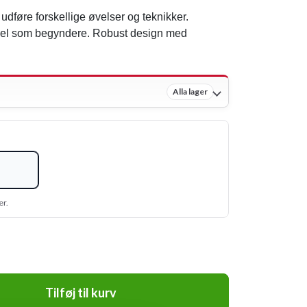
 udføre forskellige øvelser og teknikker.
såvel som begyndere. Robust design med
Alla lager
er.
Tilføj til kurv