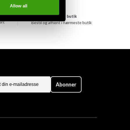
Allow all
yen
Afhentes i butik
ert
Bestil og afhent i nærmeste butik
Abonner