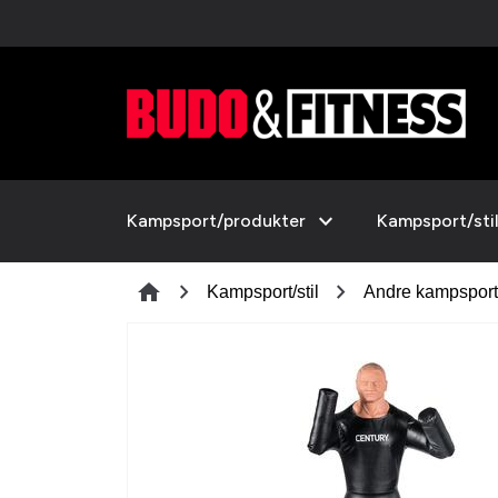
expand_more
Kampsport/produkter
Kampsport/sti
chevron_right
chevron_right
home
Kampsport/stil
Andre kampsports