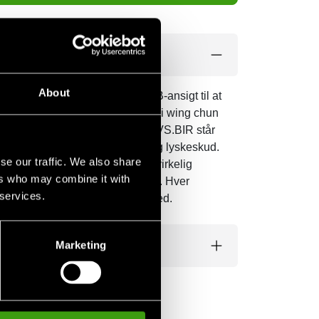
About
se, såvel som det klassiske BOB-ansigt til at
 bruges til at fange (almindeligt i wing chun
en modstanders arme. Flyt ned: VS.BIR står
siden af ​​benspark, knæangreb og lyskeskud.
se our traffic. We also share
ans ben er robust, er det, der virkelig
ers who may combine it with
rbinder hans fødder, er sandvægte. Hver
 services.
hans ben; resten er torso og hoved.
Marketing