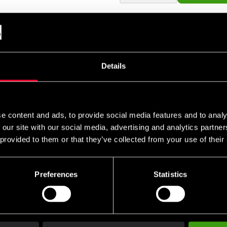
Details
ylcover, er der en fuld BOB-torso i denne taske til slående øvel
 selvforsvarsteknikker , som er fyldt med en blød polstring, kan
parering og andre bevægelser, der involverer arbejde omkring 
ing giver brugerne mulighed for at arbejde på indersiden og yder
e content and ads, to provide social media features and to analy
pulær inden for selvforsvar og taktisk kunst. Selvom skummet i h
 our site with our social media, advertising and analytics partn
m... nej, lavere De tre sektioner, der danner en trekant, der fo
 provided to them or that they’ve collected from your use of their
ægt på 50 kg. VS BOB er 175 cm høj. 116 cm af disse tommer er i 
Preferences
Statistics