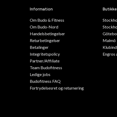
Information
Butikke
Om Budo & Fitness
Stockh
Om Budo-Nord
Stockho
Handelsbetingelser
Götebo
Returbetingelser
Malmö
Betalinger
Klubin
Integritetspolicy
Engros 
Partner/Affiliate
Team Budofitness
Ledige jobs
Budofitness FAQ
Fortrydelsesret og returnering