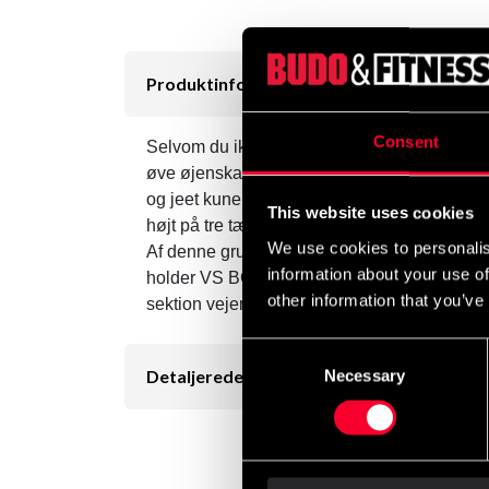
Produktinformation
Consent
Selvom du ikke kan se det under det sorte vin
øve øjenskader, hals- og nakkeangreb og flere
og jeet kune do), samt bobbing og vævning, 
This website uses cookies
højt på tre tætte skumben. Denne stativstill
We use cookies to personalis
Af denne grund er VS. BIR er blevet meget po
information about your use of
holder VS BOB oprejst, det, der er mellem de
other information that you’ve
sektion vejer lidt over 16 kg. For en totalv
Consent
Detaljerede oplysninger
Necessary
Selection