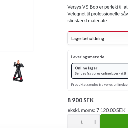
Versys VS Bob er perfekt til at
Velegnet til professionelle 
slidstærkt materiale.
Lagerbeholdning
Leveringsmetode
Online lager
Sendes fra vores onlinelager - 6 St
Produktet sendes fra vores onlinelag
8 900 SEK
ekskl. moms: 7 120.00 SEK
remove
add