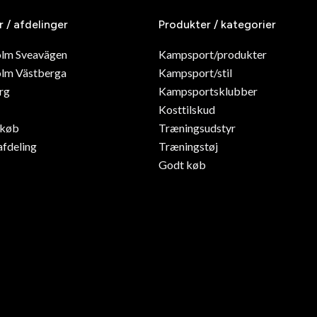
r / afdelinger
Produkter / kategorier
olm Sveavägen
Kampsport/produkter
lm Västberga
Kampsport/stil
rg
Kampsportsklubber
Kosttilskud
dkøb
Træningsudstyr
afdeling
Træningstøj
Godt køb