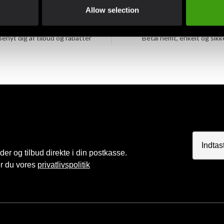
Allow selection
Klubrabatter
MobilePay, Kustom & Ad
Benyt dig af tilbud og rabatter
Betal nemt, enkelt og sikk
r og tilbud direkte i din postkasse.
er du vores
privatlivspolitik